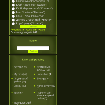
Сергій Кукса("Автолідер-2")
Юрій Лазебнов("Прапор")
Юрій Маршевський("Кристал")
Ілля Приймак("Газовик")
Євген Рубан("Кристал")
Дмитро Стовбчатий("Кристал"
Ігор Стригун("Атлетік")
Результати
|
Архів опитувань
Всього відповідей:
661
Пошук
Категорії розділу
Футбол
Яготинська
[96]
ДЮСШ
[18]
Футзал
Волейбол
[46]
[4]
Згурівський
Більярд
[6]
район
[12]
Хокей
Легка атлетика
[20]
[2]
Шахи
Переяслав-
[4]
Хмельницький
район
[3]
Баришівський