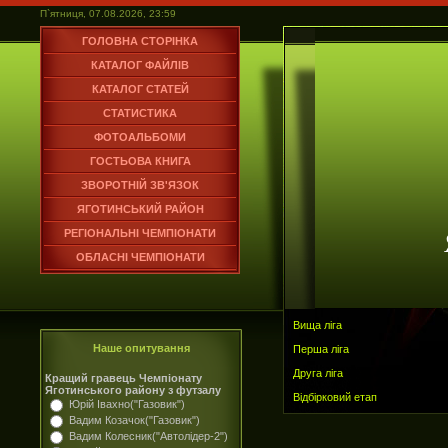
П`ятниця, 07.08.2026, 23:59
ГОЛОВНА СТОРІНКА
КАТАЛОГ ФАЙЛІВ
КАТАЛОГ СТАТЕЙ
СТАТИСТИКА
ФОТОАЛЬБОМИ
ГОСТЬОВА КНИГА
ЗВОРОТНІЙ ЗВ'ЯЗОК
ЯГОТИНСЬКИЙ РАЙОН
РЕГІОНАЛЬНІ ЧЕМПІОНАТИ
ОБЛАСНІ ЧЕМПІОНАТИ
Вища ліга
Наше опитування
Перша ліга
Друга ліга
Кращий гравець Чемпіонату
Яготинського району з футзалу
Відбірковий етап
Юрій Івахно("Газовик")
Вадим Козачок("Газовик")
Вадим Колесник("Автолідер-2")