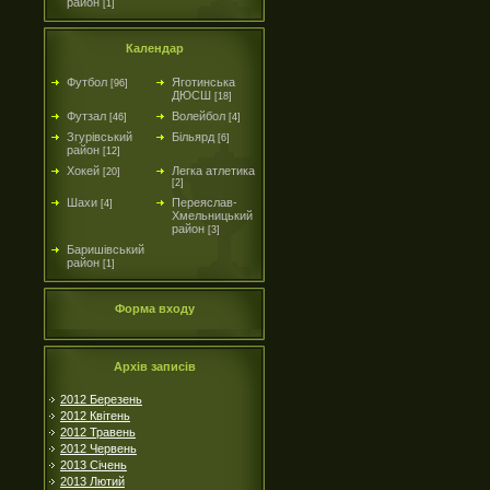
район
[1]
Календар
Футбол
Яготинська
[96]
ДЮСШ
[18]
Футзал
Волейбол
[46]
[4]
Згурівський
Більярд
[6]
район
[12]
Хокей
Легка атлетика
[20]
[2]
Шахи
Переяслав-
[4]
Хмельницький
район
[3]
Баришівський
район
[1]
Форма входу
Архів записів
2012 Березень
2012 Квітень
2012 Травень
2012 Червень
2013 Січень
2013 Лютий