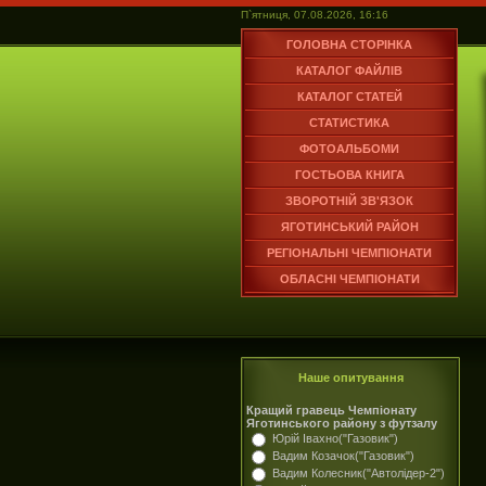
П`ятниця, 07.08.2026, 16:16
ГОЛОВНА СТОРІНКА
КАТАЛОГ ФАЙЛІВ
КАТАЛОГ СТАТЕЙ
СТАТИСТИКА
ФОТОАЛЬБОМИ
ГОСТЬОВА КНИГА
ЗВОРОТНІЙ ЗВ'ЯЗОК
ЯГОТИНСЬКИЙ РАЙОН
РЕГІОНАЛЬНІ ЧЕМПІОНАТИ
ОБЛАСНІ ЧЕМПІОНАТИ
Наше опитування
Кращий гравець Чемпіонату
Яготинського району з футзалу
Юрій Івахно("Газовик")
Вадим Козачок("Газовик")
Вадим Колесник("Автолідер-2")