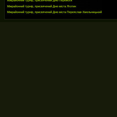
Міжрайонний турнір, присвячений Дню Перемоги
Міжрайонний турнір, присвячений Дню міста Яготин
Міжрайонний турнір, присвячений Дню міста Переяслав-Хмельницький