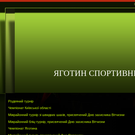
ЯГОТИН СПОРТИВН
Різдвяний турнір
Чемпіонат Київської області
Міжрайонний турнір зі швидких шахів, присвячений Дню захисника Вітчизни
Міжрайонний бліц-турнір, присвячений Дню захисника Вітчизни
Чемпіонат Яготина