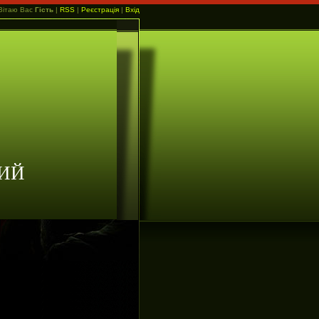
Вітаю Вас
Гість
|
RSS
|
Реєстрація
|
Вхід
ИЙ