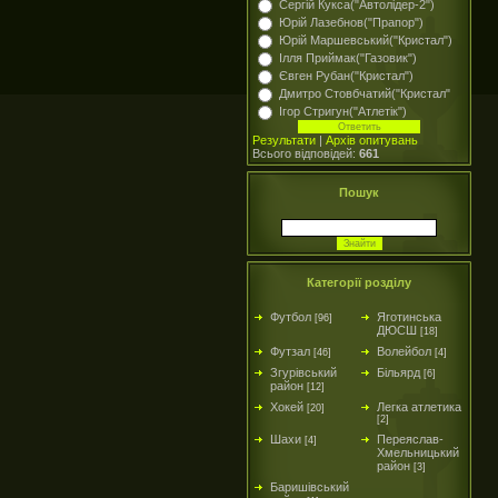
Сергій Кукса("Автолідер-2")
Юрій Лазебнов("Прапор")
Юрій Маршевський("Кристал")
Ілля Приймак("Газовик")
Євген Рубан("Кристал")
Дмитро Стовбчатий("Кристал"
Ігор Стригун("Атлетік")
Результати
|
Архів опитувань
Всього відповідей:
661
Пошук
Категорії розділу
Футбол
Яготинська
[96]
ДЮСШ
[18]
Футзал
Волейбол
[46]
[4]
Згурівський
Більярд
[6]
район
[12]
Хокей
Легка атлетика
[20]
[2]
Шахи
Переяслав-
[4]
Хмельницький
район
[3]
Баришівський