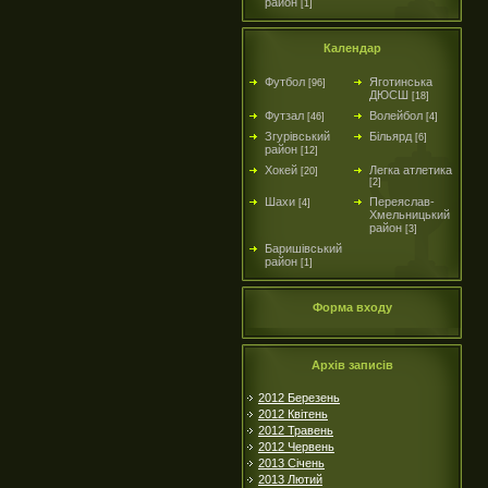
район
[1]
Календар
Футбол
Яготинська
[96]
ДЮСШ
[18]
Футзал
Волейбол
[46]
[4]
Згурівський
Більярд
[6]
район
[12]
Хокей
Легка атлетика
[20]
[2]
Шахи
Переяслав-
[4]
Хмельницький
район
[3]
Баришівський
район
[1]
Форма входу
Архів записів
2012 Березень
2012 Квітень
2012 Травень
2012 Червень
2013 Січень
2013 Лютий