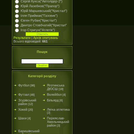
Сергій Кукса("Автолідер-2")
Юрій Лазебнов("Прапор")
Юрій Маршевський("Кристал")
Ілля Приймак("Газовик")
Євген Рубан("Кристал")
Дмитро Стовбчатий("Кристал"
Ігор Стригун("Атлетік")
Результати
|
Архів опитувань
Всього відповідей:
661
Пошук
Категорії розділу
Футбол
Яготинська
[96]
ДЮСШ
[18]
Футзал
Волейбол
[46]
[4]
Згурівський
Більярд
[6]
район
[12]
Хокей
Легка атлетика
[20]
[2]
Шахи
Переяслав-
[4]
Хмельницький
район
[3]
Баришівський