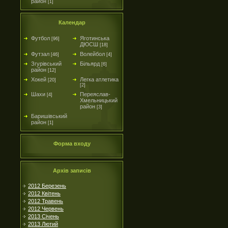
район
[1]
Календар
Футбол
Яготинська
[96]
ДЮСШ
[18]
Футзал
Волейбол
[46]
[4]
Згурівський
Більярд
[6]
район
[12]
Хокей
Легка атлетика
[20]
[2]
Шахи
Переяслав-
[4]
Хмельницький
район
[3]
Баришівський
район
[1]
Форма входу
Архів записів
2012 Березень
2012 Квітень
2012 Травень
2012 Червень
2013 Січень
2013 Лютий