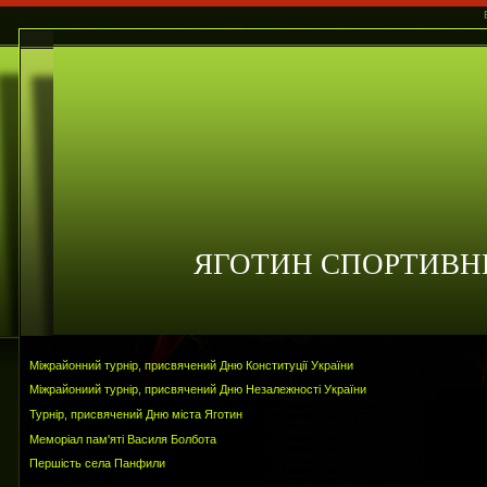
ЯГОТИН СПОРТИВН
Міжрайонний турнір, присвячений Дню Конституції України
Міжрайониий турнір, присвячений Дню Незалежності України
Турнір, присвячений Дню міста Яготин
Меморіал пам'яті Василя Болбота
Першість села Панфили