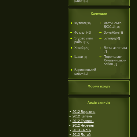
район
[1]
Календар
Футбол
Яготинська
[96]
ДЮСШ
[18]
Футзал
Волейбол
[46]
[4]
Згурівський
Більярд
[6]
район
[12]
Хокей
Легка атлетика
[20]
[2]
Шахи
Переяслав-
[4]
Хмельницький
район
[3]
Баришівський
район
[1]
Форма входу
Архів записів
2012 Березень
2012 Квітень
2012 Травень
2012 Червень
2013 Січень
2013 Лютий