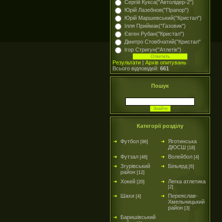
Сергій Кукса("Автолідер-2")
Юрій Лазебнов("Прапор")
Юрій Маршевський("Кристал")
Ілля Приймак("Газовик")
Євген Рубан("Кристал")
Дмитро Стовбчатий("Кристал"
Ігор Стригун("Атлетік")
Результати
|
Архів опитувань
Всього відповідей:
661
Пошук
Категорії розділу
Футбол
Яготинська
[96]
ДЮСШ
[18]
Футзал
Волейбол
[46]
[4]
Згурівський
Більярд
[6]
район
[12]
Хокей
Легка атлетика
[20]
[2]
Шахи
Переяслав-
[4]
Хмельницький
район
[3]
Баришівський