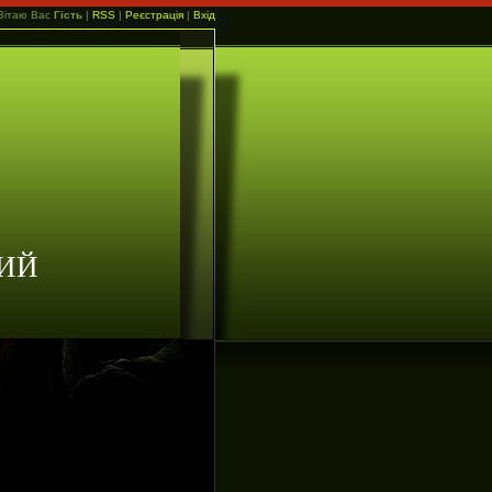
Вітаю Вас
Гість
|
RSS
|
Реєстрація
|
Вхід
ИЙ