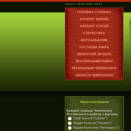
Субота, 08.08.2026, 06:21
ГОЛОВНА СТОРІНКА
КАТАЛОГ ФАЙЛІВ
КАТАЛОГ СТАТЕЙ
СТАТИСТИКА
ФОТОАЛЬБОМИ
ГОСТЬОВА КНИГА
ЗВОРОТНІЙ ЗВ'ЯЗОК
ЯГОТИНСЬКИЙ РАЙОН
РЕГІОНАЛЬНІ ЧЕМПІОНАТИ
ОБЛАСНІ ЧЕМПІОНАТИ
Наше опитування
Кращий гравець Чемпіонату
Яготинського району з футзалу
Юрій Івахно("Газовик")
Вадим Козачок("Газовик")
Вадим Колесник("Автолідер-2")