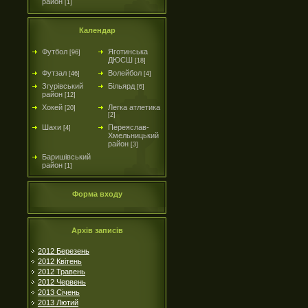
район
[1]
Календар
Футбол
Яготинська
[96]
ДЮСШ
[18]
Футзал
Волейбол
[46]
[4]
Згурівський
Більярд
[6]
район
[12]
Хокей
Легка атлетика
[20]
[2]
Шахи
Переяслав-
[4]
Хмельницький
район
[3]
Баришівський
район
[1]
Форма входу
Архів записів
2012 Березень
2012 Квітень
2012 Травень
2012 Червень
2013 Січень
2013 Лютий