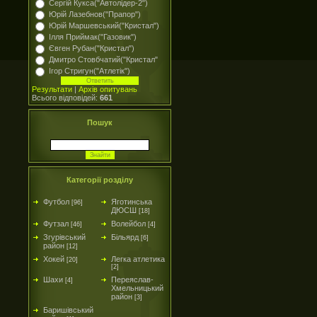
Сергій Кукса("Автолідер-2")
Юрій Лазебнов("Прапор")
Юрій Маршевський("Кристал")
Ілля Приймак("Газовик")
Євген Рубан("Кристал")
Дмитро Стовбчатий("Кристал"
Ігор Стригун("Атлетік")
Результати
|
Архів опитувань
Всього відповідей:
661
Пошук
Категорії розділу
Футбол
Яготинська
[96]
ДЮСШ
[18]
Футзал
Волейбол
[46]
[4]
Згурівський
Більярд
[6]
район
[12]
Хокей
Легка атлетика
[20]
[2]
Шахи
Переяслав-
[4]
Хмельницький
район
[3]
Баришівський