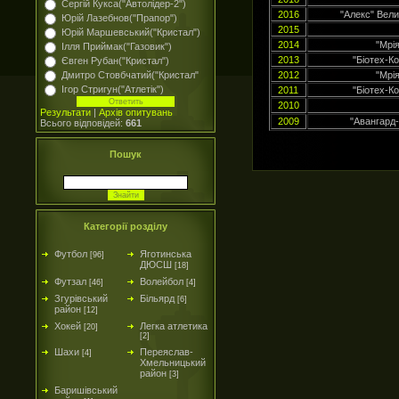
Сергій Кукса("Автолідер-2")
2016
"Алекс" Вел
Юрій Лазебнов("Прапор")
2015
Юрій Маршевський("Кристал")
2014
"Мрі
Ілля Приймак("Газовик")
2013
"Біотех-К
Євген Рубан("Кристал")
Дмитро Стовбчатий("Кристал"
2012
"Мрі
Ігор Стригун("Атлетік")
2011
"Біотех-К
2010
Результати
|
Архів опитувань
2009
"Авангард
Всього відповідей:
661
Пошук
Категорії розділу
Футбол
Яготинська
[96]
ДЮСШ
[18]
Футзал
Волейбол
[46]
[4]
Згурівський
Більярд
[6]
район
[12]
Хокей
Легка атлетика
[20]
[2]
Шахи
Переяслав-
[4]
Хмельницький
район
[3]
Баришівський