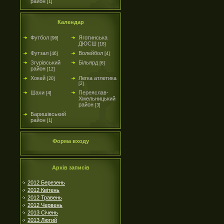
район
[1]
Календар
Футбол
Яготинська
[96]
ДЮСШ
[18]
Футзал
Волейбол
[46]
[4]
Згурівський
Більярд
[6]
район
[12]
Хокей
Легка атлетика
[20]
[2]
Шахи
Переяслав-
[4]
Хмельницький
район
[3]
Баришівський
район
[1]
Форма входу
Архів записів
2012 Березень
2012 Квітень
2012 Травень
2012 Червень
2013 Січень
2013 Лютий