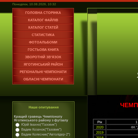
Понеділок, 10.08.2026, 10:32
ГОЛОВНА СТОРІНКА
КАТАЛОГ ФАЙЛІВ
КАТАЛОГ СТАТЕЙ
СТАТИСТИКА
ФОТОАЛЬБОМИ
ГОСТЬОВА КНИГА
ЗВОРОТНІЙ ЗВ'ЯЗОК
ЯГОТИНСЬКИЙ РАЙОН
РЕГІОНАЛЬНІ ЧЕМПІОНАТИ
ОБЛАСНІ ЧЕМПІОНАТИ
ЧЕМП
Наше опитування
Кращий гравець Чемпіонату
Яготинського району з футзалу
Рік
1
Юрій Івахно("Газовик")
2020
ФК "
Вадим Козачок("Газовик")
2019
Вадим Колесник("Автолідер-2")
2018