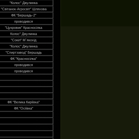
"Колос" Джулинка
"Світанок-Агросвіт" Шляхова
ФК "Бершадь-2"
проводився
"Цукровик" Красносілка
Колос" Джулинка
"Сокіл" М`якохід
"Колос" Джулинка
"Спиртзавод" Бершадь
ФК "Красносілка"
проводився
проводився
ФК "Велика Киріївка"
ФК "Осіївка"