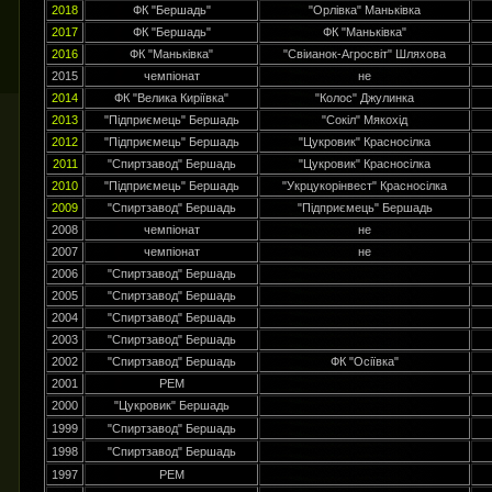
2018
ФК "Бершадь"
"Орлівка" Маньківка
2017
ФК "Бершадь"
ФК "Маньківка"
2016
ФК "Маньківка"
"Свіианок-Агросвіт" Шляхова
2015
чемпіонат
не
2014
ФК "Велика Киріївка"
"Колос" Джулинка
2013
"Підприємець" Бершадь
"Сокіл" Мякохід
2012
"Підприємець" Бершадь
"Цукровик" Красносілка
2011
"Спиртзавод" Бершадь
"Цукровик" Красносілка
2010
"Підприємець" Бершадь
"Укрцукорінвест" Красносілка
2009
"Спиртзавод" Бершадь
"Підприємець" Бершадь
2008
чемпіонат
не
2007
чемпіонат
не
2006
"Спиртзавод" Бершадь
2005
"Спиртзавод" Бершадь
2004
"Спиртзавод" Бершадь
2003
"Спиртзавод" Бершадь
2002
"Спиртзавод" Бершадь
ФК "Осіївка"
2001
РЕМ
2000
"Цукровик" Бершадь
1999
"Спиртзавод" Бершадь
1998
"Спиртзавод" Бершадь
1997
РЕМ