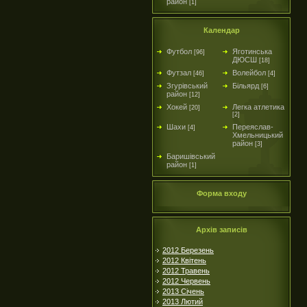
район
[1]
Календар
Футбол
Яготинська
[96]
ДЮСШ
[18]
Футзал
Волейбол
[46]
[4]
Згурівський
Більярд
[6]
район
[12]
Хокей
Легка атлетика
[20]
[2]
Шахи
Переяслав-
[4]
Хмельницький
район
[3]
Баришівський
район
[1]
Форма входу
Архів записів
2012 Березень
2012 Квітень
2012 Травень
2012 Червень
2013 Січень
2013 Лютий