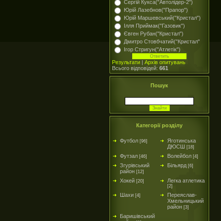
Сергій Кукса("Автолідер-2")
Юрій Лазебнов("Прапор")
Юрій Маршевський("Кристал")
Ілля Приймак("Газовик")
Євген Рубан("Кристал")
Дмитро Стовбчатий("Кристал"
Ігор Стригун("Атлетік")
Результати
|
Архів опитувань
Всього відповідей:
661
Пошук
Категорії розділу
Футбол
Яготинська
[96]
ДЮСШ
[18]
Футзал
Волейбол
[46]
[4]
Згурівський
Більярд
[6]
район
[12]
Хокей
Легка атлетика
[20]
[2]
Шахи
Переяслав-
[4]
Хмельницький
район
[3]
Баришівський