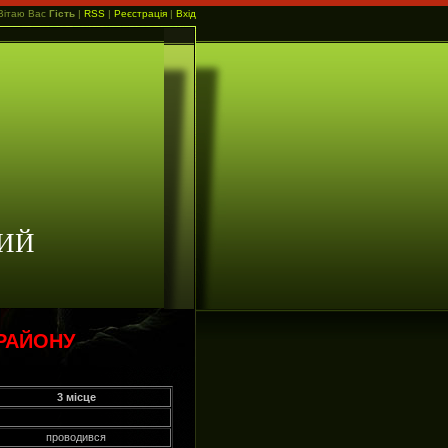
Вітаю Вас
Гість
|
RSS
|
Реєстрація
|
Вхід
ИЙ
РАЙОНУ
3 місце
проводився