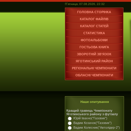
П`ятниця, 07.08.2026, 22:32
ГОЛОВНА СТОРІНКА
КАТАЛОГ ФАЙЛІВ
КАТАЛОГ СТАТЕЙ
СТАТИСТИКА
ФОТОАЛЬБОМИ
ГОСТЬОВА КНИГА
ЗВОРОТНІЙ ЗВ'ЯЗОК
ЯГОТИНСЬКИЙ РАЙОН
РЕГІОНАЛЬНІ ЧЕМПІОНАТИ
ОБЛАСНІ ЧЕМПІОНАТИ
Наше опитування
Кращий гравець Чемпіонату
Яготинського району з футзалу
Юрій Івахно("Газовик")
Вадим Козачок("Газовик")
Вадим Колесник("Автолідер-2")