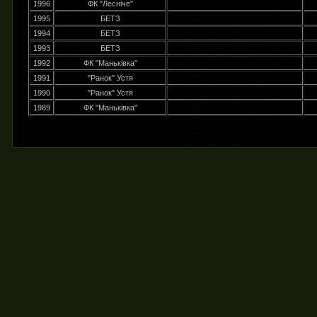
1996
ФК "Лесніче"
1995
БЕТЗ
1994
БЕТЗ
1993
БЕТЗ
1992
ФК "Маньківка"
1991
"Ранок" Устя
1990
"Ранок" Устя
1989
ФК "Маньківка"