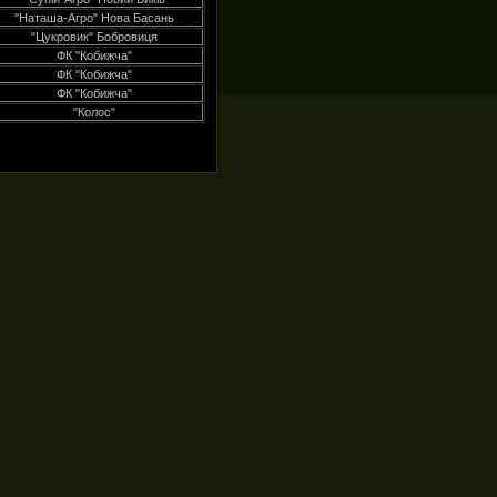
"Наташа-Агро" Нова Басань
"Цукровик" Бобровиця
ФК "Кобижча"
ФК "Кобижча"
ФК "Кобижча"
"Колос"