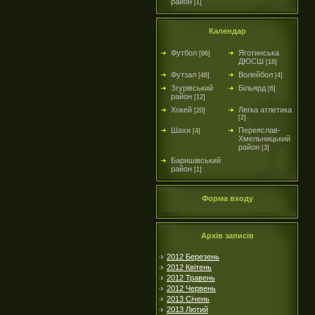
район
[1]
Календар
Футбол
Яготинська
[96]
ДЮСШ
[18]
Футзал
Волейбол
[46]
[4]
Згурівський
Більярд
[6]
район
[12]
Хокей
Легка атлетика
[20]
[2]
Шахи
Переяслав-
[4]
Хмельницький
район
[3]
Баришівський
район
[1]
Форма входу
Архів записів
2012 Березень
2012 Квітень
2012 Травень
2012 Червень
2013 Січень
2013 Лютий