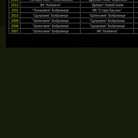
2012
ФК "Кобижча"
"Дніпро" Новий Биків
2011
"Лукашівка" Бобровиця
ФК "Стара Басань"
2010
"Цукровик" Бобровиця
"Шляховик" Бобровиця
2009
"Шляховик" Бобровиця
"Цукровик" Бобровиця
2008
"Шляховик" Бобровиця
"Цукровик" Бобровиця
2007
"Шляховик" Бобровиця
ФК "Кобижча"