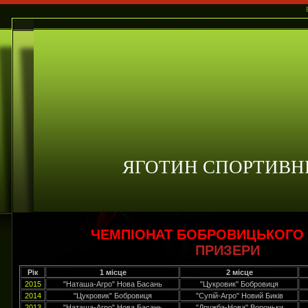
ЯГОТИН СПОРТИВН
ЧЕМПІОНАТ БОБРОВИЦЬКОГО
ПРИЗЕРИ
Рік
1 місце
2 місце
2015
"Наташа-Агро" Нова Басань
"Цукровик" Бобровиця
2014
"Цукровик" Бобровиця
"Супій-Агро" Новий Биків
2013
"Наташа-Агро" Нова Басань
"Дружба-Нова" Вороньки