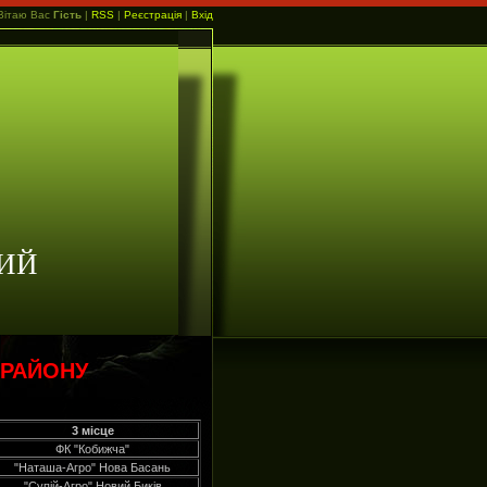
Вітаю Вас
Гість
|
RSS
|
Реєстрація
|
Вхід
ИЙ
 РАЙОНУ
3 місце
ФК "Кобижча"
"Наташа-Агро" Нова Басань
"Супій-Агро" Новий Биків