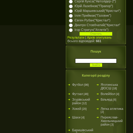
Сергій Кукса("Автолідер-2")
Юрій Лазебнов("Прапор")
Юрій Маршевський("Кристал")
Ілля Приймак("Газовик")
Євген Рубан("Кристал")
Дмитро Стовбчатий("Кристал"
Ігор Стригун("Атлетік")
Результати
|
Архів опитувань
Всього відповідей:
661
Пошук
Категорії розділу
Футбол
Яготинська
[96]
ДЮСШ
[18]
Футзал
Волейбол
[46]
[4]
Згурівський
Більярд
[6]
район
[12]
Хокей
Легка атлетика
[20]
[2]
Шахи
Переяслав-
[4]
Хмельницький
район
[3]
Баришівський