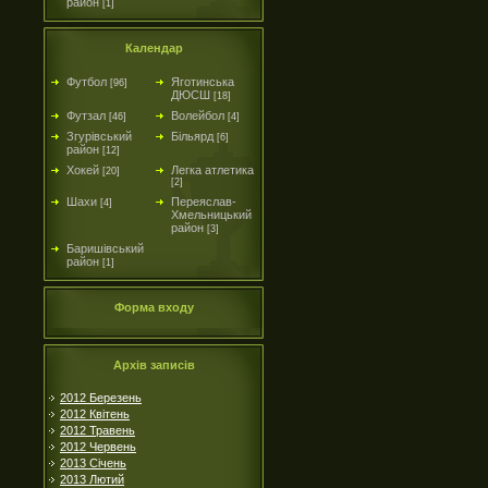
район
[1]
Календар
Футбол
Яготинська
[96]
ДЮСШ
[18]
Футзал
Волейбол
[46]
[4]
Згурівський
Більярд
[6]
район
[12]
Хокей
Легка атлетика
[20]
[2]
Шахи
Переяслав-
[4]
Хмельницький
район
[3]
Баришівський
район
[1]
Форма входу
Архів записів
2012 Березень
2012 Квітень
2012 Травень
2012 Червень
2013 Січень
2013 Лютий