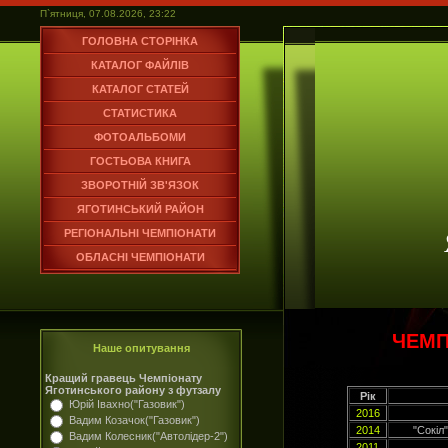
П`ятниця, 07.08.2026, 23:22
ГОЛОВНА СТОРІНКА
КАТАЛОГ ФАЙЛІВ
КАТАЛОГ СТАТЕЙ
СТАТИСТИКА
ФОТОАЛЬБОМИ
ГОСТЬОВА КНИГА
ЗВОРОТНІЙ ЗВ'ЯЗОК
ЯГОТИНСЬКИЙ РАЙОН
РЕГІОНАЛЬНІ ЧЕМПІОНАТИ
ОБЛАСНІ ЧЕМПІОНАТИ
ЧЕМП
Наше опитування
Кращий гравець Чемпіонату
Яготинського району з футзалу
Рік
Юрій Івахно("Газовик")
2016
Вадим Козачок("Газовик")
2014
"Сокіл
Вадим Колесник("Автолідер-2")
2011