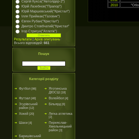
Сергій Кукса("Автолідер-2")
2010
"Обо
Юрій Лазебнов("Прапор")
Юрій Маршевський("Кристал")
Ілля Приймак("Газовик")
Євген Рубан("Кристал")
Дмитро Стовбчатий("Кристал"
Ігор Стригун("Атлетік")
Результати
|
Архів опитувань
Всього відповідей:
661
Пошук
Категорії розділу
Футбол
Яготинська
[96]
ДЮСШ
[18]
Футзал
Волейбол
[46]
[4]
Згурівський
Більярд
[6]
район
[12]
Хокей
Легка атлетика
[20]
[2]
Шахи
Переяслав-
[4]
Хмельницький
район
[3]
Баришівський