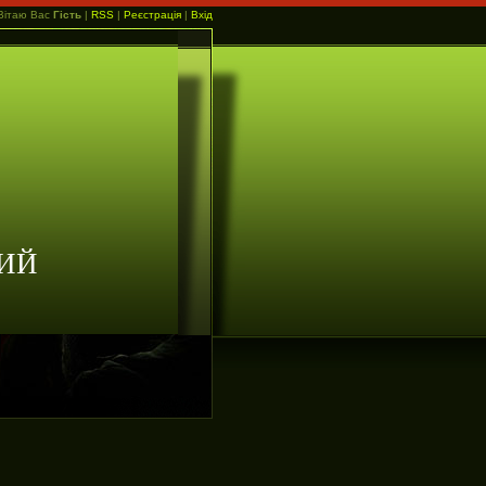
Вітаю Вас
Гість
|
RSS
|
Реєстрація
|
Вхід
ИЙ