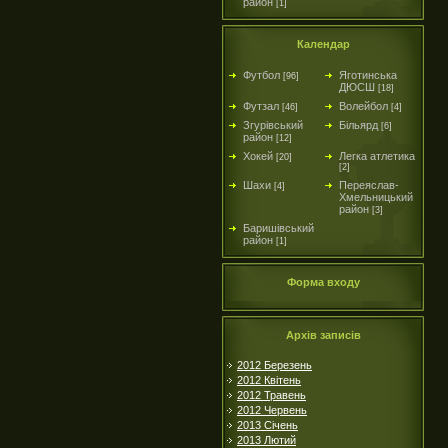
район
[1]
Календар
Футбол
Яготинська
[96]
ДЮСШ
[18]
Футзал
Волейбол
[46]
[4]
Згурівський
Більярд
[6]
район
[12]
Хокей
Легка атлетика
[20]
[2]
Шахи
Переяслав-
[4]
Хмельницький
район
[3]
Баришівський
район
[1]
Форма входу
Архів записів
2012 Березень
2012 Квітень
2012 Травень
2012 Червень
2013 Січень
2013 Лютий