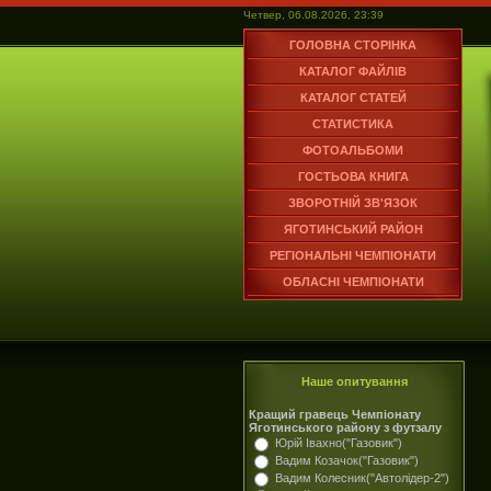
Четвер, 06.08.2026, 23:39
ГОЛОВНА СТОРІНКА
КАТАЛОГ ФАЙЛІВ
КАТАЛОГ СТАТЕЙ
СТАТИСТИКА
ФОТОАЛЬБОМИ
ГОСТЬОВА КНИГА
ЗВОРОТНІЙ ЗВ'ЯЗОК
ЯГОТИНСЬКИЙ РАЙОН
РЕГІОНАЛЬНІ ЧЕМПІОНАТИ
ОБЛАСНІ ЧЕМПІОНАТИ
Наше опитування
Кращий гравець Чемпіонату
Яготинського району з футзалу
Юрій Івахно("Газовик")
Вадим Козачок("Газовик")
Вадим Колесник("Автолідер-2")