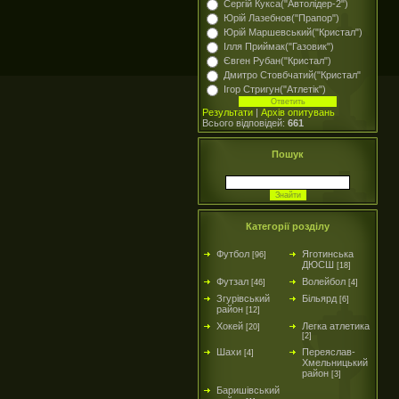
Сергій Кукса("Автолідер-2")
Юрій Лазебнов("Прапор")
Юрій Маршевський("Кристал")
Ілля Приймак("Газовик")
Євген Рубан("Кристал")
Дмитро Стовбчатий("Кристал"
Ігор Стригун("Атлетік")
Результати
|
Архів опитувань
Всього відповідей:
661
Пошук
Категорії розділу
Футбол
Яготинська
[96]
ДЮСШ
[18]
Футзал
Волейбол
[46]
[4]
Згурівський
Більярд
[6]
район
[12]
Хокей
Легка атлетика
[20]
[2]
Шахи
Переяслав-
[4]
Хмельницький
район
[3]
Баришівський