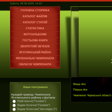
Субота, 08.08.2026, 14:42
ГОЛОВНА СТОРІНКА
КАТАЛОГ ФАЙЛІВ
КАТАЛОГ СТАТЕЙ
СТАТИСТИКА
ФОТОАЛЬБОМИ
ГОСТЬОВА КНИГА
ЗВОРОТНІЙ ЗВ'ЯЗОК
ЯГОТИНСЬКИЙ РАЙОН
РЕГІОНАЛЬНІ ЧЕМПІОНАТИ
ОБЛАСНІ ЧЕМПІОНАТИ
Вища ліга
Наше опитування
Перша ліга
Кращий гравець Чемпіонату
Чемпіонат Черкаської області
Яготинського району з футзалу
Юрій Івахно("Газовик")
Вадим Козачок("Газовик")
Вадим Колесник("Автолідер-2")