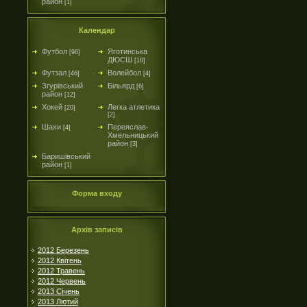
район
[1]
Календар
Футбол
Яготинська
[96]
ДЮСШ
[18]
Футзал
Волейбол
[46]
[4]
Згурівський
Більярд
[6]
район
[12]
Хокей
Легка атлетика
[20]
[2]
Шахи
Переяслав-
[4]
Хмельницький
район
[3]
Баришівський
район
[1]
Форма входу
Архів записів
2012 Березень
2012 Квітень
2012 Травень
2012 Червень
2013 Січень
2013 Лютий