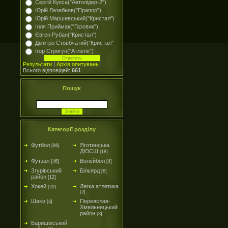
Сергій Кукса("Автолідер-2")
Юрій Лазебнов("Прапор")
Юрій Маршевський("Кристал")
Ілля Приймак("Газовик")
Євген Рубан("Кристал")
Дмитро Стовбчатий("Кристал"
Ігор Стригун("Атлетік")
Результати
|
Архів опитувань
Всього відповідей:
661
Пошук
Категорії розділу
Футбол
Яготинська
[96]
ДЮСШ
[18]
Футзал
Волейбол
[46]
[4]
Згурівський
Більярд
[6]
район
[12]
Хокей
Легка атлетика
[20]
[2]
Шахи
Переяслав-
[4]
Хмельницький
район
[3]
Баришівський