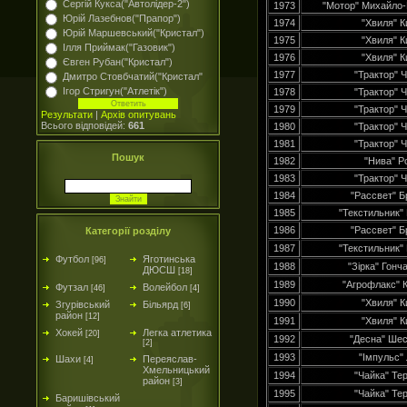
Сергій Кукса("Автолідер-2")
1973
"Мотор" Михайло
Юрій Лазебнов("Прапор")
1974
"Хвиля" К
Юрій Маршевський("Кристал")
1975
"Хвиля" К
Ілля Приймак("Газовик")
1976
"Хвиля" К
Євген Рубан("Кристал")
1977
"Трактор" Ч
Дмитро Стовбчатий("Кристал"
Ігор Стригун("Атлетік")
1978
"Трактор" Ч
1979
"Трактор" Ч
Результати
|
Архів опитувань
Всього відповідей:
661
1980
"Трактор" Ч
1981
"Трактор" Ч
Пошук
1982
"Нива" Р
1983
"Трактор" Ч
1984
"Рассвет" Б
1985
"Текстильник" 
1986
"Рассвет" Б
Категорії розділу
1987
"Текстильник" 
Футбол
Яготинська
[96]
1988
"Зірка" Гонч
ДЮСШ
[18]
1989
"Агрофлакс" 
Футзал
Волейбол
[46]
[4]
1990
"Хвиля" К
Згурівський
Більярд
[6]
район
[12]
1991
"Хвиля" К
Хокей
Легка атлетика
[20]
1992
"Десна" Ше
[2]
1993
"Імпульс" 
Шахи
Переяслав-
[4]
Хмельницький
1994
"Чайка" Тер
район
[3]
1995
"Чайка" Тер
Баришівський