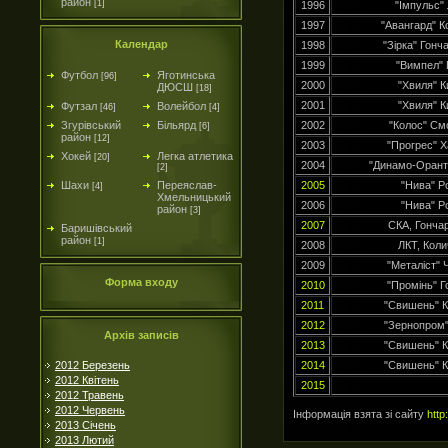
район
[1]
1996
"Імпульс" 
1997
"Авангард" К
Календар
1998
"Зірка" Гонч
1999
"Вимпел" 
Футбол
Яготинська
[96]
2000
"Хвиля" К
ДЮСШ
[18]
2001
"Хвиля" К
Футзал
Волейбол
[46]
[4]
Згурівський
Більярд
2002
"Колос" См
[6]
район
[12]
2003
"Прогрес" 
Хокей
Легка атлетика
[20]
2004
"Динамо-Оранта
[2]
Шахи
Переяслав-
2005
"Нива" Р
[4]
Хмельницький
2006
"Нива" Р
район
[3]
2007
СКА, Гонча
Баришівський
район
[1]
2008
ЛКТ, Коли
2009
"Металіст" Ч
Форма входу
2010
"Промінь" Г
2011
"Свишень" К
2012
"Зернопром"
Архів записів
2013
"Свишень" К
2012 Березень
2014
"Свишень" К
2012 Квітень
2015
2012 Травень
2012 Червень
Інформація взята зі сайту
http
2013 Січень
2013 Лютий