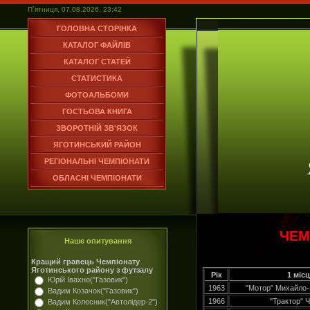
П`ятниця, 07.08.2026, 23:42
ГОЛОВНА СТОРІНКА
КАТАЛОГ ФАЙЛІВ
КАТАЛОГ СТАТЕЙ
СТАТИСТИКА
ФОТОАЛЬБОМИ
ГОСТЬОВА КНИГА
ЗВОРОТНІЙ ЗВ'ЯЗОК
ЯГОТИНСЬКИЙ РАЙОН
РЕГІОНАЛЬНІ ЧЕМПІОНАТИ
ОБЛАСНІ ЧЕМПІОНАТИ
ЧЕМ
Наше опитування
Кращий гравець Чемпіонату
Яготинського району з футзалу
Рік
1 міс
Юрій Івахно("Газовик")
1963
"Мотор" Михайло
Вадим Козачок("Газовик")
1966
"Трактор" Ч
Вадим Колесник("Автолідер-2")