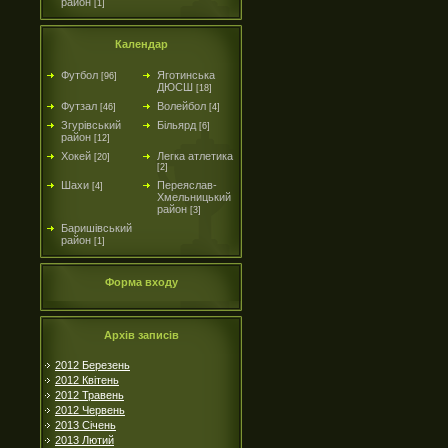
район
[1]
Календар
Футбол
Яготинська
[96]
ДЮСШ
[18]
Футзал
Волейбол
[46]
[4]
Згурівський
Більярд
[6]
район
[12]
Хокей
Легка атлетика
[20]
[2]
Шахи
Переяслав-
[4]
Хмельницький
район
[3]
Баришівський
район
[1]
Форма входу
Архів записів
2012 Березень
2012 Квітень
2012 Травень
2012 Червень
2013 Січень
2013 Лютий