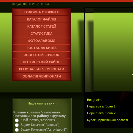
Неділя, 09.08.2026, 08:34
ГОЛОВНА СТОРІНКА
КАТАЛОГ ФАЙЛІВ
КАТАЛОГ СТАТЕЙ
СТАТИСТИКА
ФОТОАЛЬБОМИ
ГОСТЬОВА КНИГА
ЗВОРОТНІЙ ЗВ'ЯЗОК
ЯГОТИНСЬКИЙ РАЙОН
РЕГІОНАЛЬНІ ЧЕМПІОНАТИ
ОБЛАСНІ ЧЕМПІОНАТИ
Вища ліга
Наше опитування
Перша ліга. Зона 1
Кращий гравець Чемпіонату
Перша ліга. Зона 2
Яготинського району з футзалу
Кубок Чернігівської області
Юрій Івахно("Газовик")
Вадим Козачок("Газовик")
Вадим Колесник("Автолідер-2")