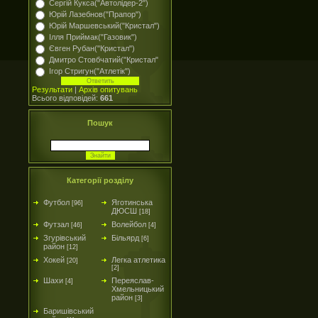
Сергій Кукса("Автолідер-2")
Юрій Лазебнов("Прапор")
Юрій Маршевський("Кристал")
Ілля Приймак("Газовик")
Євген Рубан("Кристал")
Дмитро Стовбчатий("Кристал"
Ігор Стригун("Атлетік")
Результати
|
Архів опитувань
Всього відповідей:
661
Пошук
Категорії розділу
Футбол
Яготинська
[96]
ДЮСШ
[18]
Футзал
Волейбол
[46]
[4]
Згурівський
Більярд
[6]
район
[12]
Хокей
Легка атлетика
[20]
[2]
Шахи
Переяслав-
[4]
Хмельницький
район
[3]
Баришівський