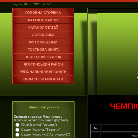
Неділя, 09.08.2026, 16:57
ГОЛОВНА СТОРІНКА
КАТАЛОГ ФАЙЛІВ
КАТАЛОГ СТАТЕЙ
СТАТИСТИКА
ФОТОАЛЬБОМИ
ГОСТЬОВА КНИГА
ЗВОРОТНІЙ ЗВ'ЯЗОК
ЯГОТИНСЬКИЙ РАЙОН
РЕГІОНАЛЬНІ ЧЕМПІОНАТИ
ОБЛАСНІ ЧЕМПІОНАТИ
ЧЕМПІ
Наше опитування
Кращий гравець Чемпіонату
Яготинського району з футзалу
Юрій Івахно("Газовик")
№
Вадим Козачок("Газовик")
Вадим Колесник("Автолідер-2")
1
"Ми