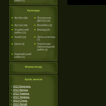
район
[1]
Календар
Футбол
Яготинська
[96]
ДЮСШ
[18]
Футзал
Волейбол
[46]
[4]
Згурівський
Більярд
[6]
район
[12]
Хокей
Легка атлетика
[20]
[2]
Шахи
Переяслав-
[4]
Хмельницький
район
[3]
Баришівський
район
[1]
Форма входу
Архів записів
2012 Березень
2012 Квітень
2012 Травень
2012 Червень
2013 Січень
2013 Лютий