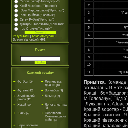
Сергій Кукса("Автолідер-2")
2
Юрій Лазебнов("Прапор")
Юрій Маршевський("Кристал")
3
"Під
Ілля Приймак("Газовик")
Євген Рубан("Кристал")
4
Дмитро Стовбчатий("Кристал"
5
ЧТ
Ігор Стригун("Атлетік")
6
"Уні
Результати
|
Архів опитувань
Всього відповідей:
661
7
"Калині
Пошук
8
"Ч
9
"Ко
10
11
"Дніст
Категорії розділу
Примітка.
Команда "
Футбол
Яготинська
[96]
ДЮСШ
[18]
зіз змагань. В матча
Футзал
Волейбол
[46]
[4]
Кращі бомбардири: 
Згурівський
Більярд
[6]
М.Головачук("Підгі
район
[12]
"Лужани") та А.Івасюк
Хокей
Легка атлетика
[20]
[2]
Кращий воротар - В.
Шахи
Переяслав-
[4]
Кращий захисник - Я
Хмельницький
Кращий півзахисник -
район
[3]
Кращий нападаючий 
Баришівський