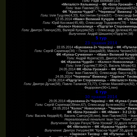
Голи:
Радік Болокан (33)
«Металіст» Кельменці – ФК «Біла-Урожай» - 
Голи:
Іван Павлик(25) – Дмитро Давидний(52)
ФК "Красна-Чудей" - "Черемош" Вижниці - 3
Голи:
Ілля Гуцуляк(4,33), Костянтин Гатеж(67) - Олександр Б
17.05.2014
«Маяк» Великий Кучурів – ФК «Путила»
Голи:
Юрій Косован(45,48), Олександр Тодорович(78) – Мик
«Колос» Новоселиця – «Підгір’я» Сторожинець 
Голи:
Дмитро Тимчук(28), Валерій Кукуряк(52) – Олександр Дележа(45,пен
Вилучення:
Андрій Шишигін(«Підгір’я»,58)
5 тур
23 травня 2014
22.05.2014
«Буковина-2» Чернівці – ФК «Путила» 
Голи:
Сергій Скрипкар(34) – Петро Шахрай(8), Микола Чигрин(53),
ФК «Купка-Сучевени» – «Маяк» Великий Кучурів 
Голи:
Андрій Фурега(10), Дмитро Гнатюк(85)
ФК «Красна-Чудей» – «Колос» Новоселиця - 
Голи:
Ілля Гуцуляк(7,90+2), Василь Мітрік(41)
24.05.2014
ФК «Біла-Урожай» – ФК «Мамаївці» -
Голи:
Іван Павлик(6), Олександр Лакуста(23)
24.05.2014
"Черемош" Вижниці - "Зарінок" Тисівці
24.06.2014
«Підгір’я» Сторожинець – «Металіст» Кельм
Голи:
Дмитро Дучак(58), Павло Таланов(73,77), Степан Маковійчук(82), 
Федорович(90+1,пен)
6 тур
30 травня 2014
29.05.2014
«Буковина-2» Чернівці – ФК «Купка-Сучев
Голи:
Сергій Скрипкар(39пен,67), Олександр Булезюк(81) – Васи
29.05.2014
"Колос" Новоселиця - "Черемош" Вижниц
ФК «Біла-Урожай» – ФК «Маяк» - 3:2 (2:1)
Голи:
Василь Кердей(4), Василь Савчук(28,пен), Іван Павлик(53) – Іван 
Нереалізований пенальті:
Іван Гнат"*Маяк",23
Вилучення:
Богдан Рачук("Біла-Урожай",32,друге попе
ФК «Металіст» – ФК «Красна-Чудей» - 0:0
Вилучення:
Дмитро Унгурян(ФК "Красна-Чудей",55,друге п
«Зарінок» Тисівці – ФК «Путила» - 5:1