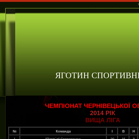
ЯГОТИН СПОРТИВН
ЧЕМПІОНАТ ЧЕРНІВЕЦЬКОЇ О
2014 РІК
ВИЩА ЛІГА
№
Команда
І
В
Н