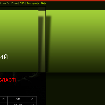
Вітаю Вас
Гість
|
RSS
|
Реєстрація
|
Вхід
ИЙ
БЛАСТІ
П
Р/М
О