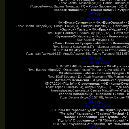
Голи:
Степан Маковійчук(16), Павло Таланов(4
Попередження:
Василь Томащук (77) – Роман Зароченцев (86), Ста
«Колос» Новоселиця – «Маяк» Великий Кучурів 
10 тур
27 червня 2014
ФК «Купка-Сучевени» – ФК «Біла-Урожай» - 
Голи:
Василь Кердей(24), Богдан Рачук(31), Валеріан Владян(35), Олександр
«Зарінок» Тисівці – ФК «Красна-Чудей» - 3:
Голи:
Юрій Пантя(24), Василь Луцик(52, 68) – Петря Мо
«Буковина-2» Чернівці – «Колос» Новоселиця -
Гол:
Валерій Кукуряк (15)
«Маяк» Великий Кучурів – «Металіст» Кельменці
Голи:
Микола Коваленко(37) – Максим Федорович(2
28.06.2014
ФК «Путила» – «Підгір’я» Сторожинець
Голи:
Іван Гавучак(4,32), Андрій Лахнюк(38), Павло Таланов(48,51,65)
11 тур
04 липня 2014
03.07.2014
ФК «Красна-Чудей» – ФК «Путила» -
Голи:
Василь Мітрік(27), Олександр Чокан(70), Ілля Гуцуляк(81,87) –
ФК «Мамаївці» – «Маяк» Великий Кучурів - 0
Голи:
Юрій Косован(11), Ладік Мелконян(75), Мар'ян Ко
«Металіст» Кельменці – «Буковина-2» Чернівці 
05.07.2014
«Підгір’я» Сторожинець – ФК «Купка-Сучев
Голи:
Тарас Сивка(45,84), Андрій Гордей(61) – Радік Бо
Нереалізований пенальті:
Степан Маковійчук(«Підгір
«Колос» Новоселиця – «Зарінок» Тисівці - 0
Голи:
Василь Луцик(45,57,78), Антон Батрак(49
12 тур
23 серпня 2014
21.08.2014
ФК "Красна-Чудей" - ФК "Купка-Сучевен
"Металіст" Кельменці - "Зарінок" Тисівці - 2
"Колос" Новоселиця - ФК "Путила" - 2:2
"Підгір`я" Сторожинець - ФК "Біла-Урожай" - 
16.09.2014
"Буковина-2" Чернівці - ФК "Мамаївці"
13 тур