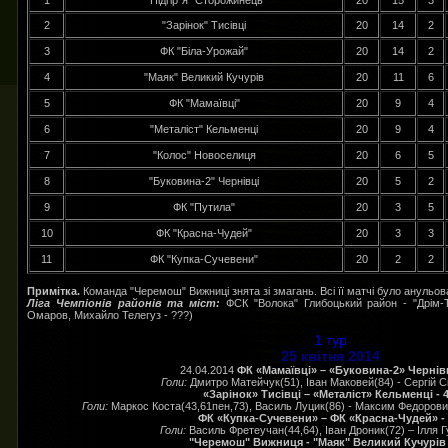
1
"Підгір`я" Сторожинець
20
15
3
2
"Зарінок" Тисівці
20
14
2
3
ФК "Біла-Урожай"
20
14
2
4
"Маяк" Великий Кучурів
20
11
6
5
ФК "Мамаївці"
20
9
4
6
"Металіст" Кельменці
20
9
4
7
"Колос" Новоселиця
20
6
5
8
"Буковина-2" Чернівці
20
5
2
9
ФК "Путила"
20
3
5
10
ФК "Красна-Чудей"
20
3
3
11
ФК "Купка-Сучевени"
20
2
2
Примітка.
Команда "Черемош" Вижниці знята зі змагань. Всі її матчі було анульов
Ліга Чемпіонів районів та міст:
ФСК "Волока" Глибоцький район - "Дрім-Т
Омаров, Михайло Телегуз - ???)
1 тур
25 квітня 2014
24.04.2014
ФК «Мамаївці» – «Буковина-2» Чернівці
Голи:
Дмитро Матейчук(51), Іван Маковей(84) - Сергій С
«Зарінок» Тисівці – «Металіст» Кельменці - 4
Голи:
Маркос Коста(43,61пен,73), Василь Луцик(86) - Максим Федорови
ФК «Купка-Сучевени» – ФК «Красна-Чудей» - 
Голи:
Василь Фретеучан(44,64), Іван Дроник(72) – Ілля Г
"Черемош" Вижниця - "Маяк" Великий Кучурів 