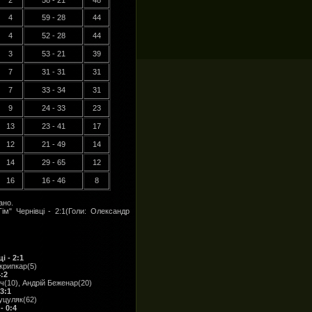
2
58 - 21
48
4
59 - 28
44
4
52 - 28
44
3
53 - 21
39
7
31 - 31
31
7
33 - 34
31
9
24 - 33
23
13
23 - 41
17
12
21 - 49
14
14
29 - 65
12
16
16 - 46
8
ано.
ім" Чернівці - 2:1(Голи: Олександр
 - 2:1
крипкар(5)
:2
ч(10), Андрій Беженар(20)
3:1
уцуляк(62)
- 0:4