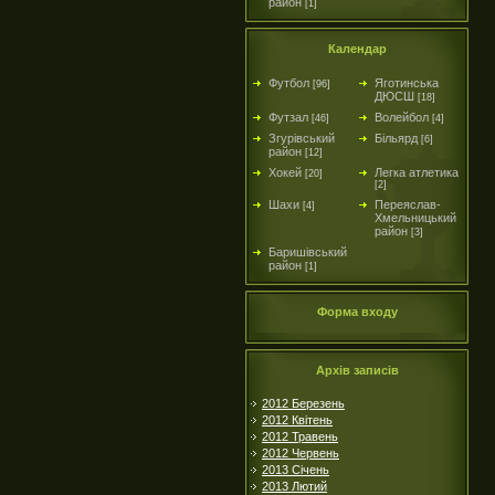
район
[1]
Календар
Футбол
Яготинська
[96]
ДЮСШ
[18]
Футзал
Волейбол
[46]
[4]
Згурівський
Більярд
[6]
район
[12]
Хокей
Легка атлетика
[20]
[2]
Шахи
Переяслав-
[4]
Хмельницький
район
[3]
Баришівський
район
[1]
Форма входу
Архів записів
2012 Березень
2012 Квітень
2012 Травень
2012 Червень
2013 Січень
2013 Лютий