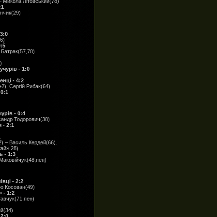
– Микола Літовський(78)
:1
нчик(29)
3:0
6)
:5
Батрак(57,78)
)
чурів - 1:0
нці - 4:2
2), Сергій Рибак(64)
0:1
рів - 0:4
ксандр Тодорович(38)
- 2:1
1
) – Василь Кердей(66).
ай»,28)
 - 1:3
Маковійчук(48,пен)
вці - 2:2
ро Косован(49)
 - 1:2
Савчук(71,пен)
й(34)
 2:0