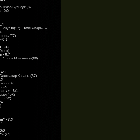
0)
ніслав Бульбук (87).
- 0:0
1:4
 Лакуста(57) – Ілля Амарій(67)
1
треску(77)
 0:1
 - 1:1
0,пен)
 - 0:7
, Степан Маковійчук(60)
 4:1
 Олександр Карапка(37)
:3
сован(87)
- +:-
ени» - 3:1
локан(45+2)
`я»,52)
:4
)
и" - 7:3
:3
2:2
 - 0:4