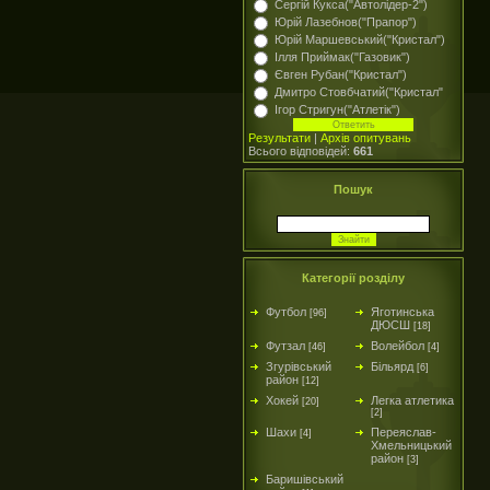
Сергій Кукса("Автолідер-2")
Юрій Лазебнов("Прапор")
Юрій Маршевський("Кристал")
Ілля Приймак("Газовик")
Євген Рубан("Кристал")
Дмитро Стовбчатий("Кристал"
Ігор Стригун("Атлетік")
Результати
|
Архів опитувань
Всього відповідей:
661
Пошук
Категорії розділу
Футбол
Яготинська
[96]
ДЮСШ
[18]
Футзал
Волейбол
[46]
[4]
Згурівський
Більярд
[6]
район
[12]
Хокей
Легка атлетика
[20]
[2]
Шахи
Переяслав-
[4]
Хмельницький
район
[3]
Баришівський