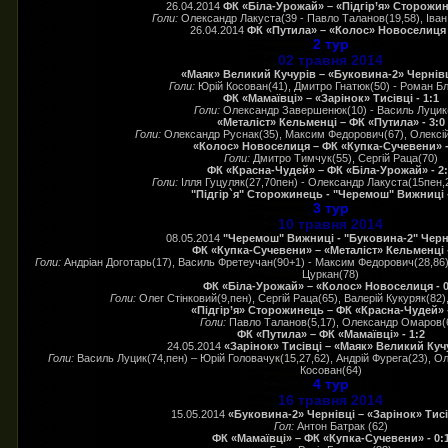
26.04.2014
ФК «Біла-Урожай» – «Підгір’я» Сторожин
Голи:
Олександр Лакуста(39 - Павло Таланов(19,58), Іван
26.04.2014
ФК «Путила» – «Колос» Новоселиця -
2 тур
02 травня 2014
«Маяк» Великий Кучурів – «Буковина-2» Чернівці
Голи:
Юрій Косован(41), Дмитро Гнатюк(50) - Роман Б
ФК «Мамаївці» – «Зарінок» Тисівці - 1:1
Голи:
Олександр Завершенюк(10) - Василь Луцик
«Металіст» Кельменці – ФК «Путила» - 3:0
Голи:
Олександр Руснак(35), Максим Федорович(67), Олексі
«Колос» Новоселиця – ФК «Купка-Сучевени» -
Голи:
Дмитро Тимчук(55), Сергій Раца(70)
ФК «Красна-Чудей» – ФК «Біла-Урожай» - 2
Голи:
Ілля Гуцуляк(27,70пен) - Олександр Лакуста(15пен,
"Підгір`я" Сторожинець - "Черемош" Вижниці -
3 тур
10 травня 2014
08.05.2014
"Черемош" Вижниці - "Буковина-2" Черні
ФК «Купка-Сучевени» – «Металіст» Кельменці -
Голи:
Андріан Доготарь(17), Василь Фретеучан(90+1) - Максим Федорович(28,86),
Цуркан(78)
ФК «Біла-Урожай» – «Колос» Новоселиця - 0
Голи:
Олег Стінковий(9,пен), Сергій Раца(65), Валерій Кукуряк(82
«Підгір’я» Сторожинець – ФК «Красна-Чудей» -
Голи:
Павло Таланов(5,17), Олександр Омаров(
ФК «Путила» – ФК «Мамаївці» - 1:2
24.05.2014
«Зарінок» Тисівці – «Маяк» Великий Кучу
Голи:
Василь Луцик(74,пен) – Юрій Головачук(15,27,62), Андрій Фурега(23), О
Косован(64)
4 тур
16 травня 2014
15.05.2014
«Буковина-2» Чернівці – «Зарінок» Тисів
Гол:
Антон Батрак (62)
ФК «Мамаївці» – ФК «Купка-Сучевени» - 0: