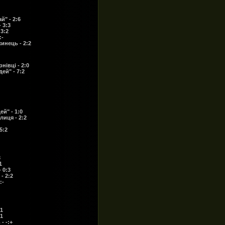
й" - 2:6
 3:3
3:2
:-
инець - 2:2
нівці - 2:0
ей" - 7:2
й" - 1:0
лиця - 2:2
5:2
3
1
 0:3
- 2:2
:-
:1
:1
- -:+