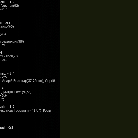
ець - 1:3
 Гавучак(62)
 0:0
 - 2:1
лажко(65)
(35)
й Бакалярик(88)
 2:0
:4
29,71пен,78)
 0:1
вці - 3:4
 2:5
 Андрій Беженар(37,72пен), Сергій
:4
), Дмитро Тимчук(84)
 3:0
62)
рів - 1:7
лександр Тодорович(41,87), Юрій
ці - 0:1
1