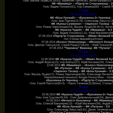
Голи:
Василь Луцик(35,39,63), Валентин Пантя(46), Антон Батрак(83) 
ФК «Мамаївці» – «Підгір’я» Сторожинець - 2
Голи:
Вадим Попович(61), Ігор Смерека(80) – Сергій Я
7 тур
06 червня 2014
ФК «Біла-Урожай» – «Буковина-2» Чернівці - 
Голи:
Іван Павлик(23,78), Олександр Лакуста (3
ФК «Купка-Сучевени» – «Зарінок» Тисівці - 0
Голи:
Роман Зароченцев(14), Василь Луцик(39,45+1), Антон 
ФК «Красна-Чудей» – ФК «Мамаївці» - 0:3
Голи:
Вадим Попович(2,11), Юрій Масікевич(84
07.06.2014
«Підгір’я» Сторожинеь – «Маяк» Великий Ку
Гол:
Степан Маковійчук(9,пен)
07.06.2014
«Колос» Новоселиця – «Металіст» Кельме
Голи:
Дмитро Тимчук(14), Сергій Раца(27,55,81) – Юрій Ткачук(45+
07.06.2014
"Черемош" Вижниці- ФК "Путила" - 
8 тур
14 червня 2014
12.06.2014
ФК «Красна-Чудей» – «Маяк» Великий Кучу
Голи:
Андрій Фурега(13), Ігор Бойчук(27), Юрій Косован(34), Оле
13.06.2014
ФК «Мамаївці» – «Колос» Новоселиця 
ФК «Путила» – ФК «Купка-Сучевени» - 0:0
«Зарінок» Тисівці – ФК «Біла-Урожай» - 3:
Голи:
Василь Луцик(17), Роман Зароченцев(39), Олександр Лисюк(42
Нереалізований пенальті:
Богдан Рачук(«Біла – Урож
«Буковина-2» Чернівці – «Підгір’я» Сторожинець
Голи:
Сергій Пантєєв(90+3) – Павло Таланов(32,85пен), Степан 
9 тур
21 червня 2014
20.06.2014
ФК «Красна-Чудей» – «Буковина-2» Черні
Голи:
Ілля Гуцуляк(45,54) - Олег Добровольський(24), Дмит
20.06.2014
«Металіст» Кельменці – ФК «Мамаївці»
Голи:
Олексій Бакалярик(13) – Юрій Масікевич(59), Андрій 
ФК «Біла-Урожай» – ФК «Путила» - 3:0
Голи:
Олександр Лакуста(6,61), Денис Зачиковськи
«Підгір’я» Сторожинець – «Зарінок» Тисівці -