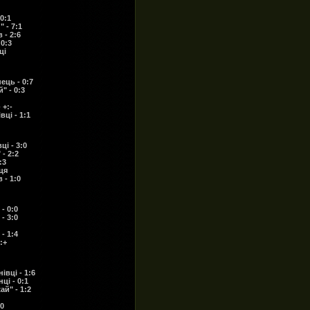
0:1
 - 7:1
 - 2:6
0:3
ці
ець - 0:7
" - 0:3
 +:-
ці - 1:1
ці - 3:0
- 2:2
:3
ця
 - 1:0
- 0:0
- 3:0
- 1:4
:+
вці - 1:6
ці - 0:1
й" - 1:2
0