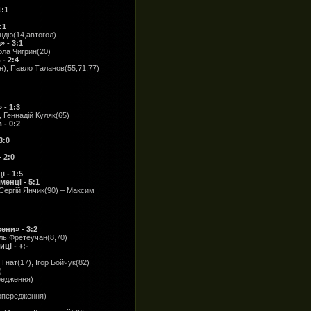
1:1
:1
индю(14,автогол)
 - 3:1
ола Чигрин(20)
- 2:4
), Павло Таланов(55,71,77)
- 1:3
 Геннадій Куляк(65)
- 0:2
3:0
 2:0
 - 1:5
енці - 5:1
Сергій Янчик(90) – Максим
ени» - 3:2
ль Фретеучан(8,70)
і - +:-
Гнат(17), Ігор Бойчук(82)
)
редження)
опередження)