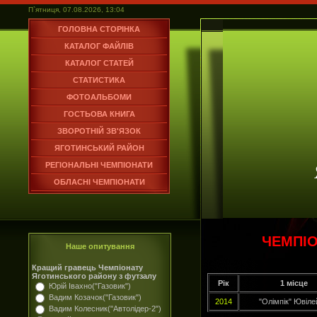
П`ятниця, 07.08.2026, 13:04
ГОЛОВНА СТОРІНКА
КАТАЛОГ ФАЙЛІВ
КАТАЛОГ СТАТЕЙ
СТАТИСТИКА
ФОТОАЛЬБОМИ
ГОСТЬОВА КНИГА
ЗВОРОТНІЙ ЗВ'ЯЗОК
ЯГОТИНСЬКИЙ РАЙОН
РЕГІОНАЛЬНІ ЧЕМПІОНАТИ
ОБЛАСНІ ЧЕМПІОНАТИ
ЧЕМПІО
Наше опитування
Кращий гравець Чемпіонату
Яготинського району з футзалу
Рік
1 місце
Юрій Івахно("Газовик")
Вадим Козачок("Газовик")
2014
"Олімпік" Ювіле
Вадим Колесник("Автолідер-2")