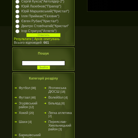
Сергій Кукса("Автолідер-2")
Юрій Лазебнов("Прапор")
Юрій Маршевський("Кристал")
Ілля Приймак("Газовик")
Євген Рубан("Кристал")
Дмитро Стовбчатий("Кристал"
Ігор Стригун("Атлетік")
Результати
|
Архів опитувань
Всього відповідей:
661
Пошук
Категорії розділу
Футбол
Яготинська
[96]
ДЮСШ
[18]
Футзал
Волейбол
[46]
[4]
Згурівський
Більярд
[6]
район
[12]
Хокей
Легка атлетика
[20]
[2]
Шахи
Переяслав-
[4]
Хмельницький
район
[3]
Баришівський