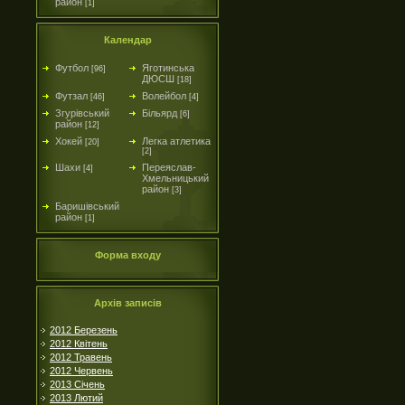
район
[1]
Календар
Футбол
Яготинська
[96]
ДЮСШ
[18]
Футзал
Волейбол
[46]
[4]
Згурівський
Більярд
[6]
район
[12]
Хокей
Легка атлетика
[20]
[2]
Шахи
Переяслав-
[4]
Хмельницький
район
[3]
Баришівський
район
[1]
Форма входу
Архів записів
2012 Березень
2012 Квітень
2012 Травень
2012 Червень
2013 Січень
2013 Лютий