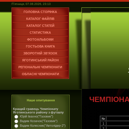
П`ятниця, 07.08.2026, 23:13
ГОЛОВНА СТОРІНКА
КАТАЛОГ ФАЙЛІВ
КАТАЛОГ СТАТЕЙ
СТАТИСТИКА
ФОТОАЛЬБОМИ
ГОСТЬОВА КНИГА
ЗВОРОТНІЙ ЗВ'ЯЗОК
ЯГОТИНСЬКИЙ РАЙОН
РЕГІОНАЛЬНІ ЧЕМПІОНАТИ
ОБЛАСНІ ЧЕМПІОНАТИ
ЧЕМПІОНА
Наше опитування
Кращий гравець Чемпіонату
Яготинського району з футзалу
Юрій Івахно("Газовик")
№
Вадим Козачок("Газовик")
1
Вадим Колесник("Автолідер-2")
2