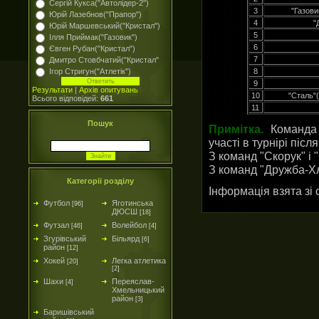
Сергій Кукса("Автолідер-2")
3
"Газов
Юрій Лазебнов("Прапор")
4
"
Юрій Маршевський("Кристал")
5
Ілля Приймак("Газовик")
6
Євген Рубан("Кристал")
7
Дмитро Стовбчатий("Кристал"
Ігор Стригун("Атлетік")
8
9
Результати
|
Архів опитувань
10
"Сталь"(
Всього відповідей:
661
11
Пошук
Примітка.
Команда
участі в турнірі післ
З команд "Скорук" і "
З команд "Дружба-Хлі
Категорії розділу
Інформація взята зі
Футбол
Яготинська
[96]
ДЮСШ
[18]
Футзал
Волейбол
[46]
[4]
Згурівський
Більярд
[6]
район
[12]
Хокей
Легка атлетика
[20]
[2]
Шахи
Переяслав-
[4]
Хмельницький
район
[3]
Баришівський