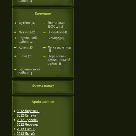
район
[1]
Календар
Футбол
Яготинська
[96]
ДЮСШ
[18]
Футзал
Волейбол
[46]
[4]
Згурівський
Більярд
[6]
район
[12]
Хокей
Легка атлетика
[20]
[2]
Шахи
Переяслав-
[4]
Хмельницький
район
[3]
Баришівський
район
[1]
Форма входу
Архів записів
2012 Березень
2012 Квітень
2012 Травень
2012 Червень
2013 Січень
2013 Лютий