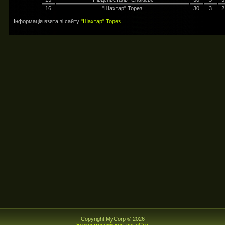
16
"Шахтар" Торез
30
3
2
Інформація взята зі сайту
"Шахтар" Торез
Copyright MyCorp © 2026
Безкоштовний хостинг
uCoz