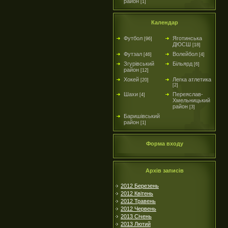
район
[1]
Календар
Футбол
Яготинська
[96]
ДЮСШ
[18]
Футзал
Волейбол
[46]
[4]
Згурівський
Більярд
[6]
район
[12]
Хокей
Легка атлетика
[20]
[2]
Шахи
Переяслав-
[4]
Хмельницький
район
[3]
Баришівський
район
[1]
Форма входу
Архів записів
2012 Березень
2012 Квітень
2012 Травень
2012 Червень
2013 Січень
2013 Лютий