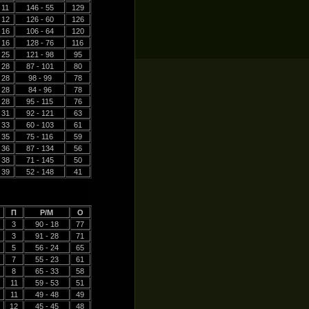
11
146 - 55
129
12
126 - 60
126
16
106 - 64
120
16
128 - 76
116
25
121 - 98
95
28
87 - 101
80
28
98 - 99
78
28
84 - 96
78
28
95 - 115
76
31
92 - 121
63
33
60 - 103
61
35
75 - 116
59
36
87 - 134
56
38
71 - 145
50
39
52 - 148
41
П
Р/М
О
3
90 - 18
77
3
91 - 28
71
5
56 - 24
65
7
55 - 23
61
8
65 - 33
58
11
59 - 53
51
11
49 - 48
49
12
45 - 45
48