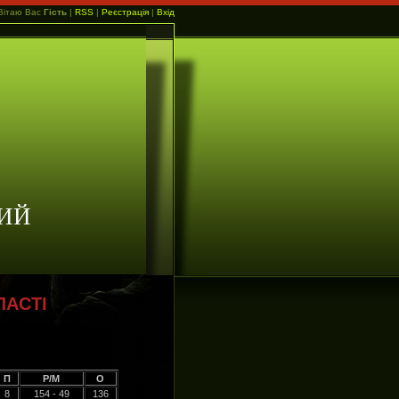
Вітаю Вас
Гість
|
RSS
|
Реєстрація
|
Вхід
ИЙ
ЛАСТІ
П
Р/М
О
8
154 - 49
136