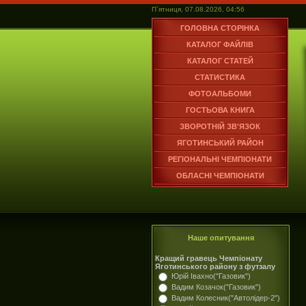
П`ятниця, 07.08.2026, 04:56
ГОЛОВНА СТОРІНКА
КАТАЛОГ ФАЙЛІВ
КАТАЛОГ СТАТЕЙ
СТАТИСТИКА
ФОТОАЛЬБОМИ
ГОСТЬОВА КНИГА
ЗВОРОТНІЙ ЗВ'ЯЗОК
ЯГОТИНСЬКИЙ РАЙОН
РЕГІОНАЛЬНІ ЧЕМПІОНАТИ
ОБЛАСНІ ЧЕМПІОНАТИ
Наше опитування
Кращий гравець Чемпіонату
Яготинського району з футзалу
Юрій Івахно("Газовик")
Вадим Козачок("Газовик")
Вадим Колесник("Автолідер-2")