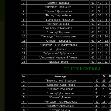
2
"Олімпік" Донецьк
60
40
9
3
"Шахтар" Родинське
60
39
9
4
"Шахтар" Дзержинськ
60
38
6
5
"Бахмут" Артемівськ
60
36
8
6
"Південьсталь" Єнакієве
60
30
5
7
"Вуглик" Донецьк
60
24
8
8
"Іллічівець-3" Маріуполь
60
23
9
9
"Шахтар" Горлівка
60
23
9
10
"Металург" Комсомольське
60
22
10
11
"Антрацит" Кіровське
60
17
12
12
"Авангард-ТЕЦ" Краматорськ
60
17
10
13
УОР, Донецьк
60
17
8
14
"Добре поле" Добропілля
60
16
8
15
"Локомотив" Червоний Лиман
60
14
8
16
"Шахтар" Торез
60
10
11
ОСНОВНІ СКЛАДИ
№
Команда
І
В
Н
1
"Південьсталь" Єнакієве
30
25
2
2
"Словхліб" Слов`янськ
30
22
5
3
"Шахтар" Родинське
30
20
5
4
"Шахтар" Дзержинськ
30
19
4
5
"Олімпік" Донецьк
30
18
4
6
"Металург" Комсмольське
30
16
3
7
"Бахмут" Артемівськ
30
15
4
8
"Вуглик" Донецьк
30
15
3