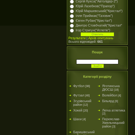
Сергій Кукса("Автолідер-2")
Юрій Лазебнов("Прапор")
Юрій Маршевський("Кристал")
Ілля Приймак("Газовик")
Євген Рубан("Кристал")
Дмитро Стовбчатий("Кристал"
Ігор Стригун("Атлетік")
Результати
|
Архів опитувань
Всього відповідей:
661
Пошук
Категорії розділу
Футбол
Яготинська
[96]
ДЮСШ
[18]
Футзал
Волейбол
[46]
[4]
Згурівський
Більярд
[6]
район
[12]
Хокей
Легка атлетика
[20]
[2]
Шахи
Переяслав-
[4]
Хмельницький
район
[3]
Баришівський