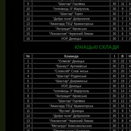
9
"Шахтар" Горлівка
30
11
6
10
"Іллічівець-3" Маріуполь
30
9
3
11
"Шахтар" Торез
30
7
9
12
"Добре поле" Добропілля
30
7
5
13
"Авангард-ТЕЦ" Краматорськ
30
7
4
14
"Антрацит" Кіровське
30
5
9
15
"Локомотив" Червоний Лиман
30
6
4
16
УОР, Донецьк
30
2
2
ЮНАЦЬКІ СКЛАДИ
№
Команда
І
В
Н
1
"Олімпік" Донецьк
30
22
5
2
"Бахмут" Артемівськ
30
21
4
3
"Словхліб" Слов`янськ
30
20
5
4
"Шахтар" Родинське
30
19
4
5
"Шахтар" Дзержинськ
30
19
2
6
УОР, Донецьк
30
15
6
7
"Іллічівець-3" Маріуполь
30
14
6
8
"Антрацит" Кіровське
30
12
3
9
"Шахтар" Горлівка
30
12
3
10
"Авангард-ТЕЦ" Краматорськ
30
10
6
11
"Вуглик" Донецьк
30
9
5
12
"Добре поле" Добропілля
30
9
3
13
"Локомотив" Червоний Лиман
30
8
4
14
"Металург" Комсомольське
30
6
7
15
"Південьсталь" Єнакієве
30
5
3