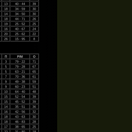
13
40 - 44
39
18
34 - 59
30
14
34 - 50
30
18
44 - 71
26
19
25 - 52
25
16
40 - 67
24
20
25 - 62
22
26
15 - 95
8
П
Р/М
О
3
79 - 22
71
5
79 - 28
67
5
63 - 21
65
7
70 - 36
61
9
49 - 38
59
9
60 - 23
51
10
64 - 40
48
15
52 - 54
39
15
45 - 52
39
14
35 - 51
36
16
42 - 56
32
18
43 - 63
30
18
46 - 83
28
17
38 - 65
25
22
31 - 80
18