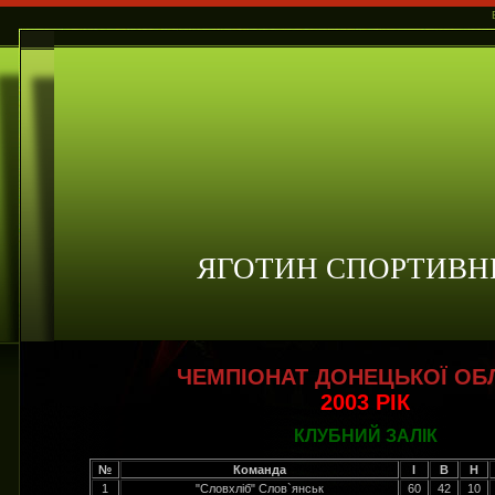
ЯГОТИН СПОРТИВН
ЧЕМПІОНАТ ДОНЕЦЬКОЇ ОБ
2003 РІК
КЛУБНИЙ ЗАЛІК
№
Команда
І
В
Н
1
"Словхліб" Слов`янськ
60
42
10