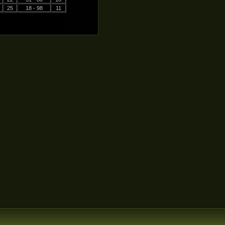
25
18 - 98
11