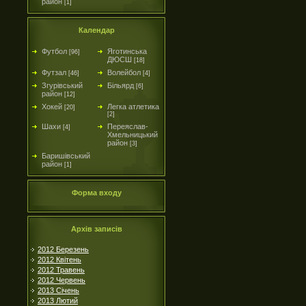
район
[1]
Календар
Футбол
Яготинська
[96]
ДЮСШ
[18]
Футзал
Волейбол
[46]
[4]
Згурівський
Більярд
[6]
район
[12]
Хокей
Легка атлетика
[20]
[2]
Шахи
Переяслав-
[4]
Хмельницький
район
[3]
Баришівський
район
[1]
Форма входу
Архів записів
2012 Березень
2012 Квітень
2012 Травень
2012 Червень
2013 Січень
2013 Лютий