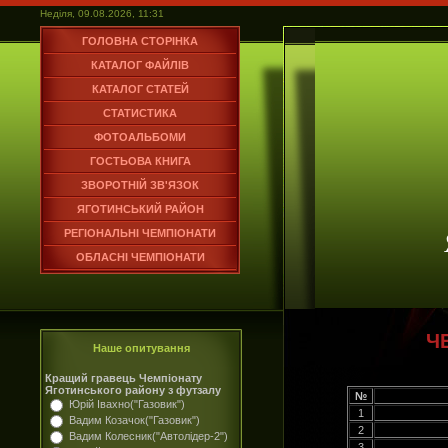
Неділя, 09.08.2026, 11:31
ГОЛОВНА СТОРІНКА
КАТАЛОГ ФАЙЛІВ
КАТАЛОГ СТАТЕЙ
СТАТИСТИКА
ФОТОАЛЬБОМИ
ГОСТЬОВА КНИГА
ЗВОРОТНІЙ ЗВ'ЯЗОК
ЯГОТИНСЬКИЙ РАЙОН
РЕГІОНАЛЬНІ ЧЕМПІОНАТИ
ОБЛАСНІ ЧЕМПІОНАТИ
Ч
Наше опитування
Кращий гравець Чемпіонату
Яготинського району з футзалу
№
Юрій Івахно("Газовик")
1
Вадим Козачок("Газовик")
2
Вадим Колесник("Автолідер-2")
3