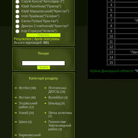
Сергій Кукса("Автолідер-2")
4
Юрій Лазебнов("Прапор")
5
Юрій Маршевський("Кристал")
6
Ілля Приймак("Газовик")
7
"
Євген Рубан("Кристал")
Дмитро Стовбчатий("Кристал"
8
Ігор Стригун("Атлетік")
9
10
Результати
|
Архів опитувань
11
Всього відповідей:
661
12
13
"Лан
Пошук
14
15
Кубок Донецької області:
"
Категорії розділу
Футбол
Яготинська
[96]
ДЮСШ
[18]
Футзал
Волейбол
[46]
[4]
Згурівський
Більярд
[6]
район
[12]
Хокей
Легка атлетика
[20]
[2]
Шахи
Переяслав-
[4]
Хмельницький
район
[3]
Баришівський