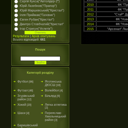
Сергій Кукса("Автолідер-2")
2010
ФК "Пі
Юрій Лазебнов("Прапор")
2011
ФК "Пі
Юрій Маршевський("Кристал")
2012
"СтаР" Д
Ілля Приймак("Газовик")
2013
ФК "Нов
Євген Рубан("Кристал")
Дмитро Стовбчатий("Кристал"
2014
ФК "Нов
Ігор Стригун("Атлетік")
2015
"Арсенал" Ліш
Результати
|
Архів опитувань
Всього відповідей:
661
Пошук
Категорії розділу
Футбол
Яготинська
[96]
ДЮСШ
[18]
Футзал
Волейбол
[46]
[4]
Згурівський
Більярд
[6]
район
[12]
Хокей
Легка атлетика
[20]
[2]
Шахи
Переяслав-
[4]
Хмельницький
район
[3]
Баришівський