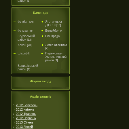
район
[1]
Календар
Футбол
Яготинська
[96]
ДЮСШ
[18]
Футзал
Волейбол
[46]
[4]
Згурівський
Більярд
[6]
район
[12]
Хокей
Легка атлетика
[20]
[2]
Шахи
Переяслав-
[4]
Хмельницький
район
[3]
Баришівський
район
[1]
Форма входу
Архів записів
2012 Березень
2012 Квітень
2012 Травень
2012 Червень
2013 Січень
2013 Лютий