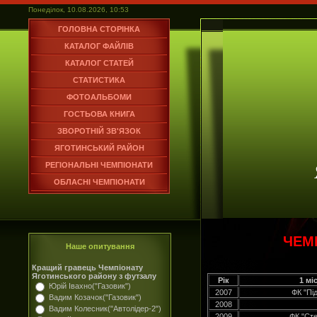
Понеділок, 10.08.2026, 10:53
ГОЛОВНА СТОРІНКА
КАТАЛОГ ФАЙЛІВ
КАТАЛОГ СТАТЕЙ
СТАТИСТИКА
ФОТОАЛЬБОМИ
ГОСТЬОВА КНИГА
ЗВОРОТНІЙ ЗВ'ЯЗОК
ЯГОТИНСЬКИЙ РАЙОН
РЕГІОНАЛЬНІ ЧЕМПІОНАТИ
ОБЛАСНІ ЧЕМПІОНАТИ
ЧЕМ
Наше опитування
Кращий гравець Чемпіонату
Яготинського району з футзалу
Рік
1 мі
Юрій Івахно("Газовик")
2007
ФК "Пі
Вадим Козачок("Газовик")
2008
Вадим Колесник("Автолідер-2")
2009
ФК "Сте