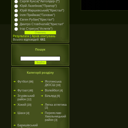
Сергій Кукса("Автолідер-2")
Юрій Лазебнов("Прапор")
Юрій Маршевський("Кристал")
Ілля Приймак("Газовик")
Євген Рубан("Кристал")
Дмитро Стовбчатий("Кристал"
Ігор Стригун("Атлетік")
Результати
|
Архів опитувань
Всього відповідей:
661
Пошук
Категорії розділу
Футбол
Яготинська
[96]
ДЮСШ
[18]
Футзал
Волейбол
[46]
[4]
Згурівський
Більярд
[6]
район
[12]
Хокей
Легка атлетика
[20]
[2]
Шахи
Переяслав-
[4]
Хмельницький
район
[3]
Баришівський