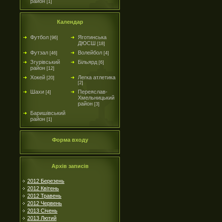
район
[1]
Календар
Футбол
Яготинська
[96]
ДЮСШ
[18]
Футзал
Волейбол
[46]
[4]
Згурівський
Більярд
[6]
район
[12]
Хокей
Легка атлетика
[20]
[2]
Шахи
Переяслав-
[4]
Хмельницький
район
[3]
Баришівський
район
[1]
Форма входу
Архів записів
2012 Березень
2012 Квітень
2012 Травень
2012 Червень
2013 Січень
2013 Лютий