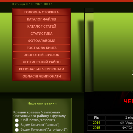
П`ятниця, 07.08.2026, 00:17
ГОЛОВНА СТОРІНКА
КАТАЛОГ ФАЙЛІВ
КАТАЛОГ СТАТЕЙ
СТАТИСТИКА
ФОТОАЛЬБОМИ
ГОСТЬОВА КНИГА
ЗВОРОТНІЙ ЗВ'ЯЗОК
ЯГОТИНСЬКИЙ РАЙОН
РЕГІОНАЛЬНІ ЧЕМПІОНАТИ
ОБЛАСНІ ЧЕМПІОНАТИ
ЧЕ
Наше опитування
Кращий гравець Чемпіонату
Яготинського району з футзалу
Рік
1 мі
Юрій Івахно("Газовик")
2014
ФК "Ард
Вадим Козачок("Газовик")
2015
ФК "Сі
Вадим Колесник("Автолідер-2")