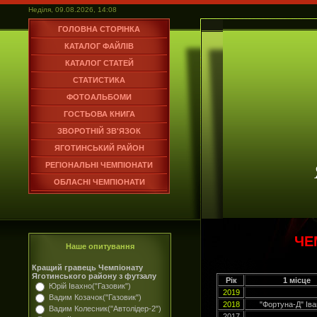
Неділя, 09.08.2026, 14:08
ГОЛОВНА СТОРІНКА
КАТАЛОГ ФАЙЛІВ
КАТАЛОГ СТАТЕЙ
СТАТИСТИКА
ФОТОАЛЬБОМИ
ГОСТЬОВА КНИГА
ЗВОРОТНІЙ ЗВ'ЯЗОК
ЯГОТИНСЬКИЙ РАЙОН
РЕГІОНАЛЬНІ ЧЕМПІОНАТИ
ОБЛАСНІ ЧЕМПІОНАТИ
ЧЕ
Наше опитування
Кращий гравець Чемпіонату
Яготинського району з футзалу
Рік
1 місце
Юрій Івахно("Газовик")
2019
Вадим Козачок("Газовик")
2018
"Фортуна-Д" Іва
Вадим Колесник("Автолідер-2")
2017