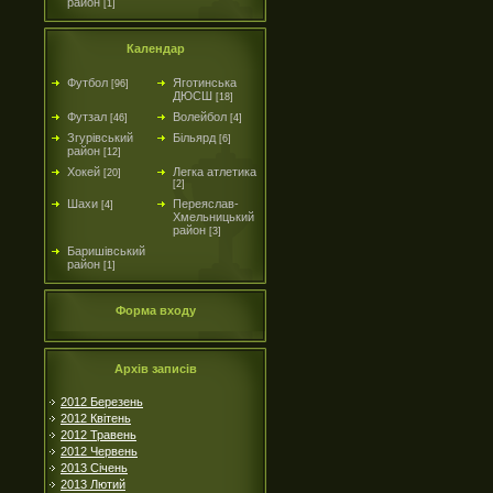
район
[1]
Календар
Футбол
Яготинська
[96]
ДЮСШ
[18]
Футзал
Волейбол
[46]
[4]
Згурівський
Більярд
[6]
район
[12]
Хокей
Легка атлетика
[20]
[2]
Шахи
Переяслав-
[4]
Хмельницький
район
[3]
Баришівський
район
[1]
Форма входу
Архів записів
2012 Березень
2012 Квітень
2012 Травень
2012 Червень
2013 Січень
2013 Лютий