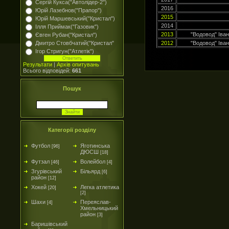
Сергій Кукса("Автолідер-2")
2016
Юрій Лазебнов("Прапор")
2015
Юрій Маршевський("Кристал")
2014
Ілля Приймак("Газовик")
2013
"Водовод" Іван
Євген Рубан("Кристал")
Дмитро Стовбчатий("Кристал"
2012
"Водовод" Іван
Ігор Стригун("Атлетік")
Результати
|
Архів опитувань
Всього відповідей:
661
Пошук
Категорії розділу
Футбол
Яготинська
[96]
ДЮСШ
[18]
Футзал
Волейбол
[46]
[4]
Згурівський
Більярд
[6]
район
[12]
Хокей
Легка атлетика
[20]
[2]
Шахи
Переяслав-
[4]
Хмельницький
район
[3]
Баришівський