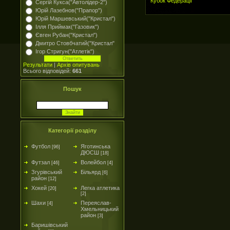
Кубок Федерації
Сергій Кукса("Автолідер-2")
Юрій Лазебнов("Прапор")
Юрій Маршевський("Кристал")
Ілля Приймак("Газовик")
Євген Рубан("Кристал")
Дмитро Стовбчатий("Кристал"
Ігор Стригун("Атлетік")
Результати
|
Архів опитувань
Всього відповідей:
661
Пошук
Категорії розділу
Футбол
Яготинська
[96]
ДЮСШ
[18]
Футзал
Волейбол
[46]
[4]
Згурівський
Більярд
[6]
район
[12]
Хокей
Легка атлетика
[20]
[2]
Шахи
Переяслав-
[4]
Хмельницький
район
[3]
Баришівський