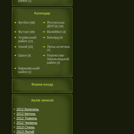
район
[1]
Календар
Футбол
Яготинська
[96]
ДЮСШ
[18]
Футзал
Волейбол
[46]
[4]
Згурівський
Більярд
[6]
район
[12]
Хокей
Легка атлетика
[20]
[2]
Шахи
Переяслав-
[4]
Хмельницький
район
[3]
Баришівський
район
[1]
Форма входу
Архів записів
2012 Березень
2012 Квітень
2012 Травень
2012 Червень
2013 Січень
2013 Лютий