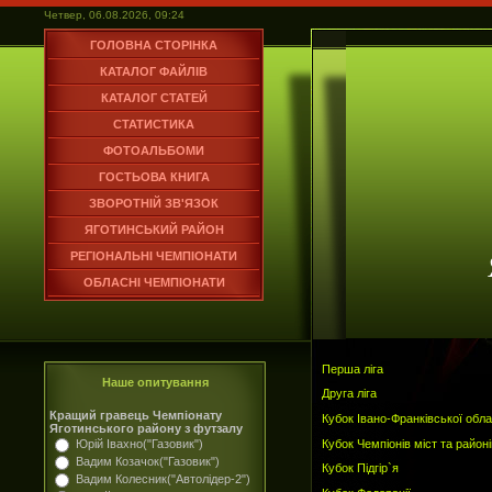
Четвер, 06.08.2026, 09:24
ГОЛОВНА СТОРІНКА
КАТАЛОГ ФАЙЛІВ
КАТАЛОГ СТАТЕЙ
СТАТИСТИКА
ФОТОАЛЬБОМИ
ГОСТЬОВА КНИГА
ЗВОРОТНІЙ ЗВ'ЯЗОК
ЯГОТИНСЬКИЙ РАЙОН
РЕГІОНАЛЬНІ ЧЕМПІОНАТИ
ОБЛАСНІ ЧЕМПІОНАТИ
Перша ліга
Наше опитування
Друга ліга
Кращий гравець Чемпіонату
Кубок Івано-Франківської обла
Яготинського району з футзалу
Кубок Чемпіонів міст та районі
Юрій Івахно("Газовик")
Вадим Козачок("Газовик")
Кубок Підгір`я
Вадим Колесник("Автолідер-2")