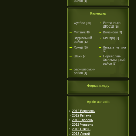
район
[1]
Календар
Футбол
Яготинська
[96]
ДЮСШ
[18]
Футзал
Волейбол
[46]
[4]
Згурівський
Більярд
[6]
район
[12]
Хокей
Легка атлетика
[20]
[2]
Шахи
Переяслав-
[4]
Хмельницький
район
[3]
Баришівський
район
[1]
Форма входу
Архів записів
2012 Березень
2012 Квітень
2012 Травень
2012 Червень
2013 Січень
2013 Лютий