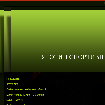
ЯГОТИН СПОРТИВН
Перша ліга
Друга ліга
Кубок Івано-Франківської області
Кубок Чемпіонів міст та районів
Кубок Підгір`я