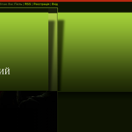
Вітаю Вас
Гість
|
RSS
|
Реєстрація
|
Вхід
ИЙ