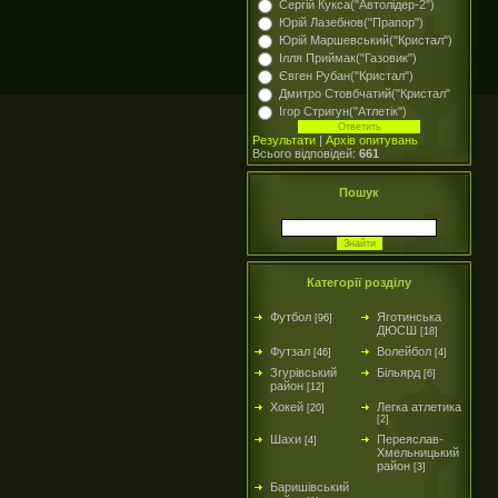
Сергій Кукса("Автолідер-2")
Юрій Лазебнов("Прапор")
Юрій Маршевський("Кристал")
Ілля Приймак("Газовик")
Євген Рубан("Кристал")
Дмитро Стовбчатий("Кристал"
Ігор Стригун("Атлетік")
Результати
|
Архів опитувань
Всього відповідей:
661
Пошук
Категорії розділу
Футбол
Яготинська
[96]
ДЮСШ
[18]
Футзал
Волейбол
[46]
[4]
Згурівський
Більярд
[6]
район
[12]
Хокей
Легка атлетика
[20]
[2]
Шахи
Переяслав-
[4]
Хмельницький
район
[3]
Баришівський