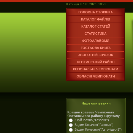
П`ятниця, 07.08.2026, 19:22
ГОЛОВНА СТОРІНКА
КАТАЛОГ ФАЙЛІВ
КАТАЛОГ СТАТЕЙ
СТАТИСТИКА
ФОТОАЛЬБОМИ
ГОСТЬОВА КНИГА
ЗВОРОТНІЙ ЗВ'ЯЗОК
ЯГОТИНСЬКИЙ РАЙОН
РЕГІОНАЛЬНІ ЧЕМПІОНАТИ
ОБЛАСНІ ЧЕМПІОНАТИ
Наше опитування
Кращий гравець Чемпіонату
Яготинського району з футзалу
Юрій Івахно("Газовик")
Вадим Козачок("Газовик")
Вадим Колесник("Автолідер-2")