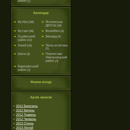
район
[1]
Календар
Футбол
Яготинська
[96]
ДЮСШ
[18]
Футзал
Волейбол
[46]
[4]
Згурівський
Більярд
[6]
район
[12]
Хокей
Легка атлетика
[20]
[2]
Шахи
Переяслав-
[4]
Хмельницький
район
[3]
Баришівський
район
[1]
Форма входу
Архів записів
2012 Березень
2012 Квітень
2012 Травень
2012 Червень
2013 Січень
2013 Лютий