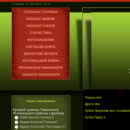
П`ятниця, 07.08.2026, 15:17
ГОЛОВНА СТОРІНКА
КАТАЛОГ ФАЙЛІВ
КАТАЛОГ СТАТЕЙ
СТАТИСТИКА
ФОТОАЛЬБОМИ
ГОСТЬОВА КНИГА
ЗВОРОТНІЙ ЗВ'ЯЗОК
ЯГОТИНСЬКИЙ РАЙОН
РЕГІОНАЛЬНІ ЧЕМПІОНАТИ
ОБЛАСНІ ЧЕМПІОНАТИ
Перша ліга
Наше опитування
Друга ліга
Кращий гравець Чемпіонату
Кубок Чемпіонів міст та районі
Яготинського району з футзалу
Кубок Підгір`я
Юрій Івахно("Газовик")
Вадим Козачок("Газовик")
Вадим Колесник("Автолідер-2")