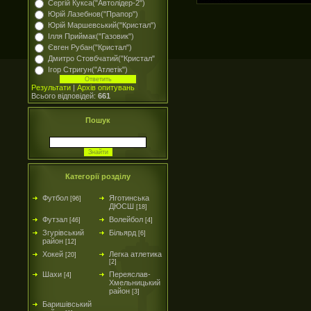
Сергій Кукса("Автолідер-2")
Юрій Лазебнов("Прапор")
Юрій Маршевський("Кристал")
Ілля Приймак("Газовик")
Євген Рубан("Кристал")
Дмитро Стовбчатий("Кристал"
Ігор Стригун("Атлетік")
Результати
|
Архів опитувань
Всього відповідей:
661
Пошук
Категорії розділу
Футбол
Яготинська
[96]
ДЮСШ
[18]
Футзал
Волейбол
[46]
[4]
Згурівський
Більярд
[6]
район
[12]
Хокей
Легка атлетика
[20]
[2]
Шахи
Переяслав-
[4]
Хмельницький
район
[3]
Баришівський