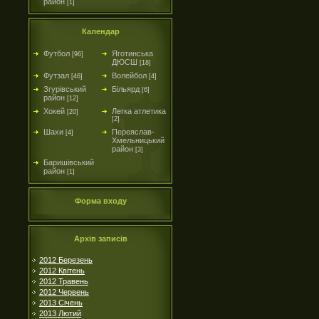
район
[1]
Календар
Футбол
Яготинська
[96]
ДЮСШ
[18]
Футзал
Волейбол
[46]
[4]
Згурівський
Більярд
[6]
район
[12]
Хокей
Легка атлетика
[20]
[2]
Шахи
Переяслав-
[4]
Хмельницький
район
[3]
Баришівський
район
[1]
Форма входу
Архів записів
2012 Березень
2012 Квітень
2012 Травень
2012 Червень
2013 Січень
2013 Лютий