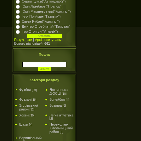
Сергій Кукса("Автолідер-2")
Юрій Лазебнов("Прапор")
Юрій Маршевський("Кристал")
Ілля Приймак("Газовик")
Євген Рубан("Кристал")
Дмитро Стовбчатий("Кристал"
Ігор Стригун("Атлетік")
Результати
|
Архів опитувань
Всього відповідей:
661
Пошук
Категорії розділу
Футбол
Яготинська
[96]
ДЮСШ
[18]
Футзал
Волейбол
[46]
[4]
Згурівський
Більярд
[6]
район
[12]
Хокей
Легка атлетика
[20]
[2]
Шахи
Переяслав-
[4]
Хмельницький
район
[3]
Баришівський