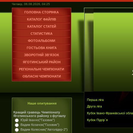
Четвер, 06.08.2026, 04:25
ГОЛОВНА СТОРІНКА
КАТАЛОГ ФАЙЛІВ
КАТАЛОГ СТАТЕЙ
СТАТИСТИКА
ФОТОАЛЬБОМИ
ГОСТЬОВА КНИГА
ЗВОРОТНІЙ ЗВ'ЯЗОК
ЯГОТИНСЬКИЙ РАЙОН
РЕГІОНАЛЬНІ ЧЕМПІОНАТИ
ОБЛАСНІ ЧЕМПІОНАТИ
Перша ліга
Наше опитування
Друга ліга
Кращий гравець Чемпіонату
Кубок Івано-Франківської обла
Яготинського району з футзалу
Кубок Підгір`я
Юрій Івахно("Газовик")
Вадим Козачок("Газовик")
Вадим Колесник("Автолідер-2")