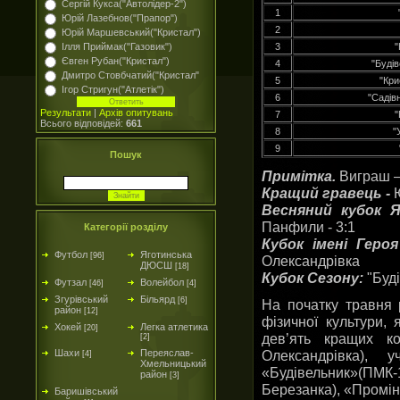
Сергій Кукса("Автолідер-2")
1
Юрій Лазебнов("Прапор")
2
Юрій Маршевський("Кристал")
Ілля Приймак("Газовик")
3
"
Євген Рубан("Кристал")
4
"Буді
Дмитро Стовбчатий("Кристал"
5
"Кри
Ігор Стригун("Атлетік")
6
"Садів
Результати
|
Архів опитувань
7
"
Всього відповідей:
661
8
"
9
Пошук
Примітка.
Виграш – 
Кращий гравець -
Ю
Весняний кубок 
Панфили - 3:1
Категорії розділу
Кубок імені Геро
Футбол
Яготинська
[96]
Олександрівка
ДЮСШ
[18]
Кубок Сезону:
"Буд
Футзал
Волейбол
[46]
[4]
Згурівський
Більярд
[6]
На початку травня 
район
[12]
фізичної культури,
Хокей
Легка атлетика
[20]
дев’ять кращих к
[2]
Олександрівка),
Шахи
Переяслав-
[4]
Хмельницький
«Будівельник»(ПМК-1
район
[3]
Березанка), «Промін
Баришівський