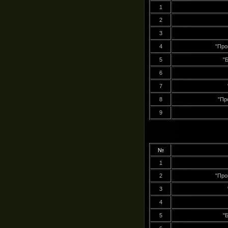
1
2
3
4
"Про
5
"
6
7
8
"Пр
9
№
1
2
"Про
3
4
5
"