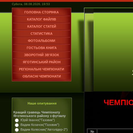
Субота, 08.08.2026, 19:53
ГОЛОВНА СТОРІНКА
КАТАЛОГ ФАЙЛІВ
КАТАЛОГ СТАТЕЙ
СТАТИСТИКА
ФОТОАЛЬБОМИ
ГОСТЬОВА КНИГА
ЗВОРОТНІЙ ЗВ'ЯЗОК
ЯГОТИНСЬКИЙ РАЙОН
РЕГІОНАЛЬНІ ЧЕМПІОНАТИ
ОБЛАСНІ ЧЕМПІОНАТИ
ЧЕМПІ
Наше опитування
Кращий гравець Чемпіонату
Яготинського району з футзалу
Юрій Івахно("Газовик")
Вадим Козачок("Газовик")
Вадим Колесник("Автолідер-2")
№