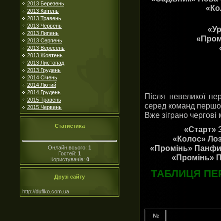
2013 Березень
«Ко
2013 Квітень
2013 Травень
2013 Червень
«Ур
2013 Липень
«Промі
2013 Серпень
2013 Вересень
2013 Жовтень
2013 Листопад
2013 Грудень
2014 Січень
2014 Лютий
2014 Грудень
Після невеликої пе
2015 Травень
серед команд першої
2015 Червень
Вже зіграно чергові 
Статистика
«Старт» З
«Колос» Лоз
«Промінь» Панфил
Онлайн всього:
1
Гостей:
1
«Промінь» П
Користувачів:
0
ТАБЛИЦЯ ПЕР
Друзі сайту
http://duflko.com.ua
№