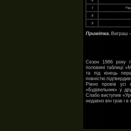
6
7
"Пр
8
9
Примітка.
Виграш – 
Сезон 1986 року п
половині таблиці: «
та під кінець пер
повністю підтвердив
Рівно провів усі 
«Будівельник» у др
Слабо виступив «Уро
недавно він грав і в 