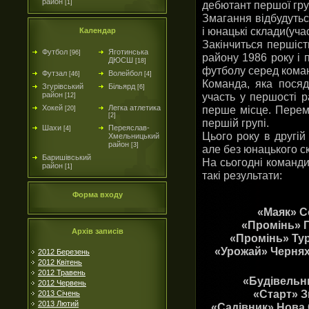
район
дебютант першої гр
[1]
Змагання відбудуться
і юнацькі склади(уч
Календар
Закінчиться першіс
Футбол
Яготинська
[96]
району 1986 року і 
ДЮСШ
[18]
футболу серед коман
Футзал
Волейбол
[46]
[4]
Команда, яка посяд
Згурівський
Більярд
[6]
участь у першості р
район
[12]
перше місце. Перем
Хокей
Легка атлетика
[20]
[2]
першій групі.
Шахи
Переяслав-
[4]
Цього року в другій
Хмельницький
район
[3]
але без юнацького с
Баришівський
На сьогодні команди
район
[1]
такі результати:
Форма входу
«Маяк» Со
«Промінь» П
Архів записів
«Промінь» Турі
«Урожай» Черняхі
2012 Березень
2012 Квітень
2012 Травень
«Будівельни
2012 Червень
«Старт» Зг
2013 Січень
2013 Лютий
«Садівник» Нова 