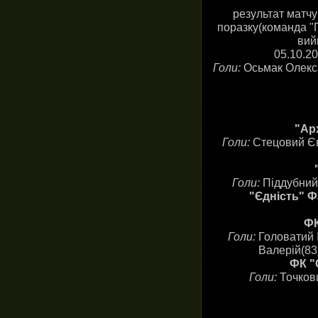
результат матчу
поразку(команда "П
вий
05.10.2
Голи:
Осьмак Олекса
"Арх
Голи:
Стецовий Єв
Голи:
Піддубний 
"Єдність" Ф
ФК
Голи:
Головатий І
Валерій(83
ФК "
Голи:
Точкови