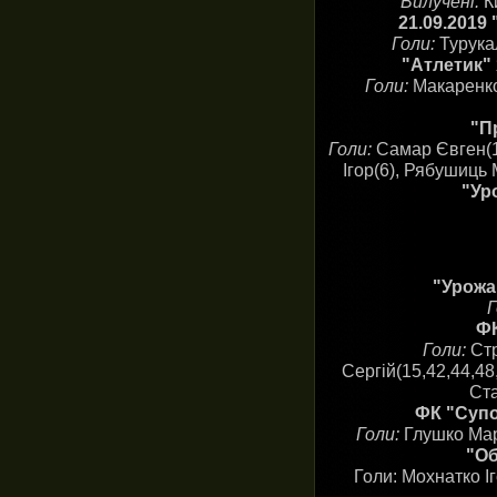
Вилучені:
К
21.09.2019 
Голи:
Турука
"Атлетик" 
Голи:
Макаренко
"П
Голи:
Самар Євген(16
Ігор(6), Рябушиць 
"Ур
"Урожай
Г
ФК
Голи:
Стр
Сергій(15,42,44,48
Ста
ФК "Супо
Голи:
Глушко Мар
"Об
Голи: Мохнатко І