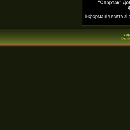
"Спартак" Доб
Ф
Інформація взята зі 
Cop
Безко