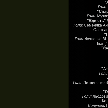
"
Голи
"Спар
Голи:
Музик
"Єдність" 
Голи:
Семеняка Анд
Олександ
"
Голи:
Фещенко Віт
Іван(4
"Ур
"Ат
Голи
Голи:
Литвиненко Вл
"О
Голи:
Льодовий
Кол
Вилучені:
П