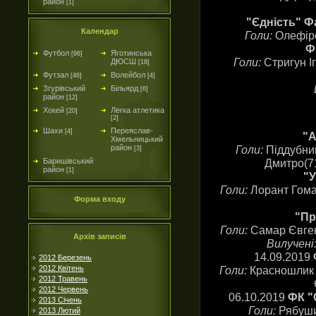
район
[1]
"Єдність" Ф
Календар
Голи:
Олефіре
Ф
Футбол
Яготинська
[96]
Голи:
Стригун Іг
ДЮСШ
[18]
Футзал
Волейбол
[46]
[4]
Згурівський
Більярд
[6]
район
[12]
Хокей
Легка атлетика
[20]
[2]
Шахи
Переяслав-
[4]
"А
Хмельницький
Голи:
Піддубни
район
[3]
Дмитро(71
Баришівський
район
[1]
"У
Голи:
Лорант Гома
Форма входу
"Пр
Голи:
Самар Євген(
Архів записів
Вилучені
14.09.2019
2012 Березень
Голи:
Красношлик В
2012 Квітень
2012 Травень
2012 Червень
06.10.2019
ФК "
2013 Січень
Голи:
Рябуши
2013 Лютий