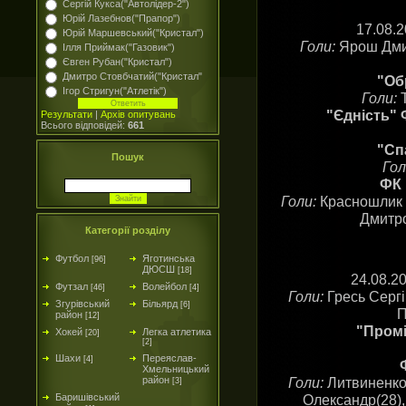
Сергій Кукса("Автолідер-2")
Юрій Лазебнов("Прапор")
17.08.
Юрій Маршевський("Кристал")
Голи:
Ярош Дмит
Ілля Приймак("Газовик")
Євген Рубан("Кристал")
Дмитро Стовбчатий("Кристал"
"Обр
Ігор Стригун("Атлетік")
Голи:
Т
"Єдність" 
Результати
|
Архів опитувань
Всього відповідей:
661
"Сп
Пошук
Гол
ФК 
Голи:
Красношлик В
Дмитро
Категорії розділу
Футбол
Яготинська
[96]
ДЮСШ
[18]
24.08.2
Футзал
Волейбол
[46]
[4]
Голи:
Гресь Сергі
Згурівський
Більярд
[6]
П
район
[12]
"Промі
Хокей
Легка атлетика
[20]
[2]
Шахи
Переяслав-
[4]
Хмельницький
Голи:
Литвиненко 
район
[3]
Олександр(28),
Баришівський