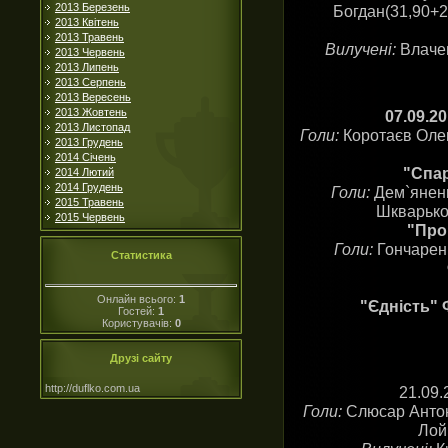
2013 Березень
Богдан(31,90+2
2013 Квітень
2013 Травень
Вилучені:
Влачен
2013 Червень
2013 Липень
2013 Серпень
2013 Вересень
2013 Жовтень
07.09.2
2013 Листопад
Голи:
Коротаєв Олек
2013 Грудень
2014 Січень
"Спар
2014 Лютий
2014 Грудень
Голи:
Дем`яненк
2015 Травень
Шкварько 
2015 Червень
"Про
Голи:
Гончаренк
Статистика
Онлайн всього:
1
"Єдність" 
Гостей:
1
Користувачів:
0
Друзі сайту
http://duflko.com.ua
21.09
Голи:
Слюсар Антон
Лой