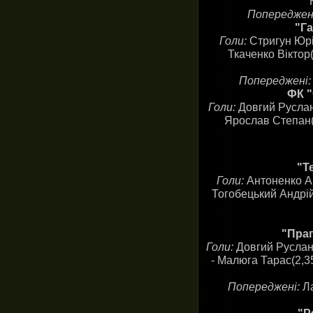
Попереджен
"Га
Голи:
Стригун Юрі
Ткаченко Віктор
Попереджені
ФК "
Голи:
Довгий Руслан(
Ярослав Степан(
"Т
Голи:
Антоненко Ан
Тогобецький Андрій(
"Прап
Голи:
Довгий Руслан(
- Малюга Тарас(2,35
Попереджені:
Л
"Р