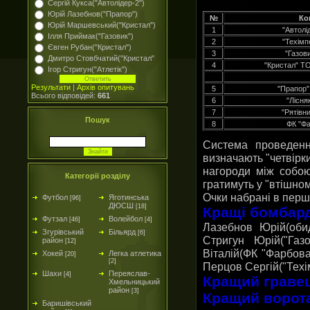
Сергій Кукса("Автолідер-2")
Юрій Лазебнов("Прапор")
№
Ко
Юрій Маршевський("Кристал")
1
"Автолі
Ілля Приймак("Газовик")
2
"Техімп
Євген Рубан("Кристал")
3
"Газов
Дмитро Стовбчатий("Кристал"
4
"Кристал" ТО
Ігор Стригун("Атлетік")
Результати
|
Архів опитувань
5
"Прапор"
Всього відповідей:
661
6
"Лісня
7
"Рятівн
Пошук
8
ФК "Фа
Система проведен
визначають "четвірк
нагороди між собою
Категорії розділу
гратимуть у "втішном
Очки набрані в перш
Футбол
Яготинська
[96]
ДЮСШ
[18]
Кращі бомбар
Футзал
Волейбол
[46]
[4]
Лазебнов Юрій(обид
Згурівський
Більярд
[6]
Стригун Юрій("Газ
район
[12]
Віталій(ФК "Фарбова
Хокей
Легка атлетика
[20]
[2]
Перцов Сергій("Техім
Шахи
Переяслав-
[4]
Кращий граве
Хмельницький
район
[3]
Кращий ворот
Баришівський