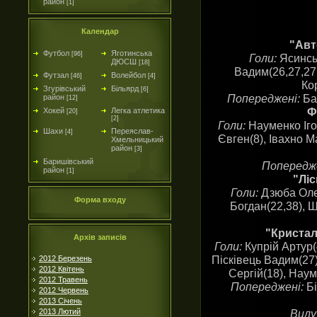
район
[1]
Календар
"Авт
Футбол
Яготинська
[96]
Голи:
Ясинськ
ДЮСШ
[18]
Вадим(26,27,27,
Футзал
Волейбол
[46]
[4]
Ко
Згурівський
Більярд
[6]
Попереджені:
Ба
район
[12]
Ф
Хокей
Легка атлетика
[20]
[2]
Голи:
Науменко Іго
Шахи
Переяслав-
[4]
Євген(8), Івахно М
Хмельницький
район
[3]
Баришівський
Попередж
район
[1]
"Ліс
Голи:
Дзюба Олег
Форма входу
Богдан(22,38), 
"Кристал
Архів записів
Голи:
Купрій Артур(
Пісківець Вадим(27)
2012 Березень
2012 Квітень
Сергій(18), Наум
2012 Травень
Попереджені:
Б
2012 Червень
2013 Січень
Вилу
2013 Лютий