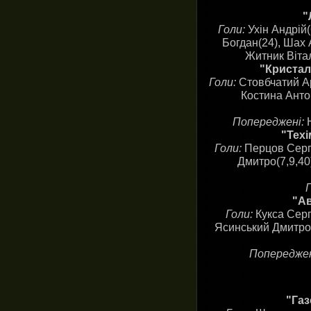
"
Голи:
Ухін Андрій
Богдан(24), Шах 
Житник Вітал
"Кристал
Голи:
Стовбчатий Ар
Костина Анто
Попереджені:
Н
"Техі
Голи:
Перцов Сергі
Дмитро(7,9,40
"Ав
Голи:
Кукса Сергі
Ясинський Дмитро(1
Попереджен
"Газ