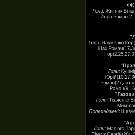
ФК 
Голи:
Житник Віталі
Йора Роман-2, 
"Л
Голи:
Науменко Ігор(
Шах Роман(17,36
Ігор(2,25,27,
"Прап
Голи:
Кушні
Юрій(10,17,3
Роман(27,автог
Роман(9,16
"Газовик
Голи:
Ткаченко Ві
Микола(
Попереджені:
Шевчен
"Авт
Голи:
Малюга Тарас
Пінчук Сергій(20), 