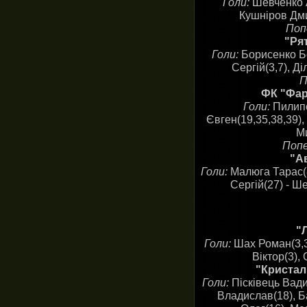
Голи:
Шевченко А
Кушніров Дми
Поп
"Рят
Голи:
Борисенко Бо
Сергій(3,7), Д
П
ФК "Фар
Голи:
Пилипе
Євген(19,35,38,39)
М
Попе
"Ав
Голи:
Малюга Тарас(8
Сергій(27) - Ш
"
Голи:
Шах Роман(3,3
Віктор(3),
"Кристал"
Голи:
Пісківець Вади
Владислав(18), Ба