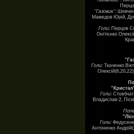
Перцов
"Газовик":
Шевчен
Мамедов Юрій, Дуб
Голи:
Перцов Сер
Онітієнко Олексі
Кра
"Га
Голи:
Ткаченко Вікт
Олексій(6,20,22)
По
"Кристал"
Голи:
Стовбчат
Владислав-2, Піскі
Попе
"Ліс
Голи:
Федусенко
Антоненко Андрій(2