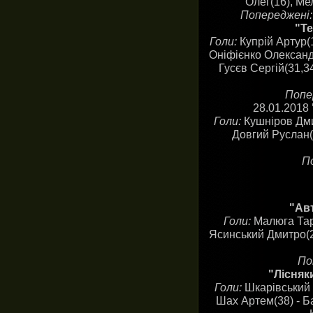
Олег(16), Ме
Попереджені:
"Те
Голи:
Купрій Артур(1
Оніфієнко Олександр
Гусєв Сергій(31,3
Попе
28.01.2018
Голи:
Кушніров Дмит
Довгий Руслан(
П
"Авт
Голи:
Малюга Тара
Ясинський Дмитро(28
По
"Лісняк
Голи:
Шкарівський 
Шах Артем(38) - Б