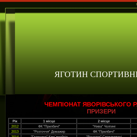
ЯГОТИН СПОРТИВН
ЧЕМПІОНАТ ЯВОРІВСЬКОГО 
ПРИЗЕРИ
Рік
1 місце
2 місце
2012
ФК "Прилбичі"
"Нива" Чолгині
2013
"Розточчя" Домажир
ФК "Прилбичі"
2014
"Галичина" Кам`янобрід
"Воцилок" Середкевичі