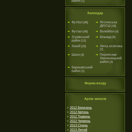
район
[1]
Календар
Футбол
Яготинська
[96]
ДЮСШ
[18]
Футзал
Волейбол
[46]
[4]
Згурівський
Більярд
[6]
район
[12]
Хокей
Легка атлетика
[20]
[2]
Шахи
Переяслав-
[4]
Хмельницький
район
[3]
Баришівський
район
[1]
Форма входу
Архів записів
2012 Березень
2012 Квітень
2012 Травень
2012 Червень
2013 Січень
2013 Лютий