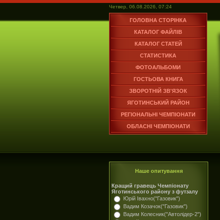
Четвер, 06.08.2026, 07:24
ГОЛОВНА СТОРІНКА
КАТАЛОГ ФАЙЛІВ
КАТАЛОГ СТАТЕЙ
СТАТИСТИКА
ФОТОАЛЬБОМИ
ГОСТЬОВА КНИГА
ЗВОРОТНІЙ ЗВ'ЯЗОК
ЯГОТИНСЬКИЙ РАЙОН
РЕГІОНАЛЬНІ ЧЕМПІОНАТИ
ОБЛАСНІ ЧЕМПІОНАТИ
Наше опитування
Кращий гравець Чемпіонату
Яготинського району з футзалу
Юрій Івахно("Газовик")
Вадим Козачок("Газовик")
Вадим Колесник("Автолідер-2")