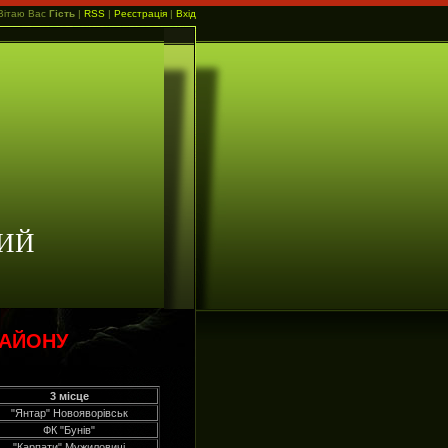
Вітаю Вас
Гість
|
RSS
|
Реєстрація
|
Вхід
ИЙ
РАЙОНУ
3 місце
"Янтар" Новояворівськ
ФК "Бунів"
"Карпати" Мужиловичі