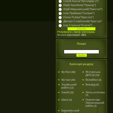
Сергій Кукса("Автолідер-2")
Юрій Лазебнов("Прапор")
Юрій Маршевський("Кристал")
Ілля Приймак("Газовик")
Євген Рубан("Кристал")
Дмитро Стовбчатий("Кристал"
Ігор Стригун("Атлетік")
Результати
|
Архів опитувань
Всього відповідей:
661
Пошук
Категорії розділу
Футбол
Яготинська
[96]
ДЮСШ
[18]
Футзал
Волейбол
[46]
[4]
Згурівський
Більярд
[6]
район
[12]
Хокей
Легка атлетика
[20]
[2]
Шахи
Переяслав-
[4]
Хмельницький
район
[3]
Баришівський