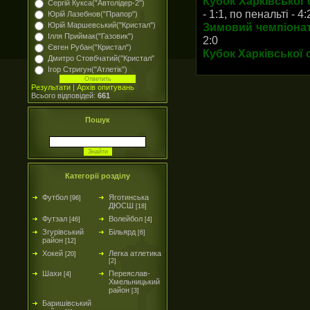
Кубок Харківської 
Сергій Кукса("Автолідер-2")
- 1:1, по пенальті - 4:
Юрій Лазебнов("Прапор")
Юрій Маршевський("Кристал")
Зимовий чемпіонат
Ілля Приймак("Газовик")
2:0
Євген Рубан("Кристал")
Кубок Харківської 
Дмитро Стовбчатий("Кристал"
Ігор Стригун("Атлетік")
Результати
|
Архів опитувань
Всього відповідей:
661
Пошук
Категорії розділу
Футбол
Яготинська
[96]
ДЮСШ
[18]
Футзал
Волейбол
[46]
[4]
Згурівський
Більярд
[6]
район
[12]
Хокей
Легка атлетика
[20]
[2]
Шахи
Переяслав-
[4]
Хмельницький
район
[3]
Баришівський