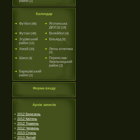
район
[1]
Календар
Футбол
Яготинська
[96]
ДЮСШ
[18]
Футзал
Волейбол
[46]
[4]
Згурівський
Більярд
[6]
район
[12]
Хокей
Легка атлетика
[20]
[2]
Шахи
Переяслав-
[4]
Хмельницький
район
[3]
Баришівський
район
[1]
Форма входу
Архів записів
2012 Березень
2012 Квітень
2012 Травень
2012 Червень
2013 Січень
2013 Лютий