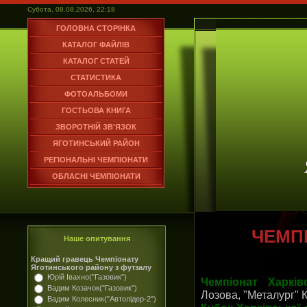
Субота, 08.08.2026, 22:18
ГОЛОВНА СТОРІНКА
КАТАЛОГ ФАЙЛІВ
КАТАЛОГ СТАТЕЙ
СТАТИСТИКА
ФОТОАЛЬБОМИ
ГОСТЬОВА КНИГА
ЗВОРОТНІЙ ЗВ'ЯЗОК
ЯГОТИНСЬКИЙ РАЙОН
РЕГІОНАЛЬНІ ЧЕМПІОНАТИ
ОБЛАСНІ ЧЕМПІОНАТИ
ЧЕМПІ
Наше опитування
Кращий гравець Чемпіонату
Яготинського району з футзалу
Юрій Івахно("Газовик")
Чемпіонат Харківс
Вадим Козачок("Газовик")
Лозова, "Металург" 
Вадим Колесник("Автолідер-2")