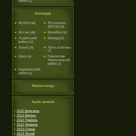
район
[1]
Календар
Футбол
Яготинська
[96]
ДЮСШ
[18]
Футзал
Волейбол
[46]
[4]
Згурівський
Більярд
[6]
район
[12]
Хокей
Легка атлетика
[20]
[2]
Шахи
Переяслав-
[4]
Хмельницький
район
[3]
Баришівський
район
[1]
Форма входу
Архів записів
2012 Березень
2012 Квітень
2012 Травень
2012 Червень
2013 Січень
2013 Лютий