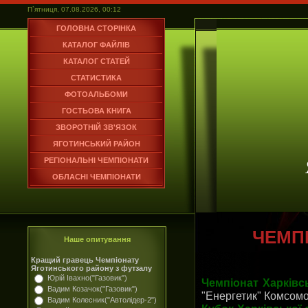
П`ятниця, 07.08.2026, 00:12
ГОЛОВНА СТОРІНКА
КАТАЛОГ ФАЙЛІВ
КАТАЛОГ СТАТЕЙ
СТАТИСТИКА
ФОТОАЛЬБОМИ
ГОСТЬОВА КНИГА
ЗВОРОТНІЙ ЗВ'ЯЗОК
ЯГОТИНСЬКИЙ РАЙОН
РЕГІОНАЛЬНІ ЧЕМПІОНАТИ
ОБЛАСНІ ЧЕМПІОНАТИ
ЧЕМПІ
Наше опитування
Кращий гравець Чемпіонату
Яготинського району з футзалу
Юрій Івахно("Газовик")
Чемпіонат Харківсь
Вадим Козачок("Газовик")
"Енергетик" Комсом
Вадим Колесник("Автолідер-2")