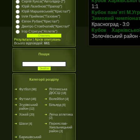
Кубок Харківської 
Сергій Кукса("Автолідер-2")
1:1
Юрій Лазебнов("Прапор")
Юрій Маршевський("Кристал")
Кубок пам`яті М.Уг
Ілля Приймак("Газовик")
Зимовий чемпіонат 
Євген Рубан("Кристал")
Красноград - 3:0
Дмитро Стовбчатий("Кристал"
Кубок Харківськ
Ігор Стригун("Атлетік")
Золочівський район - 
Результати
|
Архів опитувань
Всього відповідей:
661
Пошук
Категорії розділу
Футбол
Яготинська
[96]
ДЮСШ
[18]
Футзал
Волейбол
[46]
[4]
Згурівський
Більярд
[6]
район
[12]
Хокей
Легка атлетика
[20]
[2]
Шахи
Переяслав-
[4]
Хмельницький
район
[3]
Баришівський