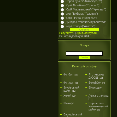
Сергій Кукса("Автолідер-2")
Юрій Лазебнов("Прапор")
Юрій Маршевський("Кристал")
Ілля Приймак("Газовик")
Євген Рубан("Кристал")
Дмитро Стовбчатий("Кристал"
Ігор Стригун("Атлетік")
Результати
|
Архів опитувань
Всього відповідей:
661
Пошук
Категорії розділу
Футбол
Яготинська
[96]
ДЮСШ
[18]
Футзал
Волейбол
[46]
[4]
Згурівський
Більярд
[6]
район
[12]
Хокей
Легка атлетика
[20]
[2]
Шахи
Переяслав-
[4]
Хмельницький
район
[3]
Баришівський