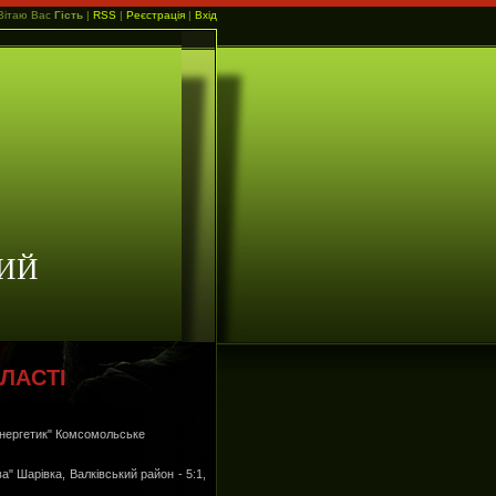
Вітаю Вас
Гість
|
RSS
|
Реєстрація
|
Вхід
ИЙ
ЛАСТІ
"Енергетик" Комсомольське
" Шарівка, Валківський район - 5:1,