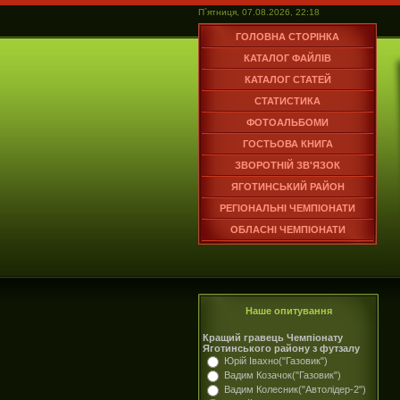
П`ятниця, 07.08.2026, 22:18
ГОЛОВНА СТОРІНКА
КАТАЛОГ ФАЙЛІВ
КАТАЛОГ СТАТЕЙ
СТАТИСТИКА
ФОТОАЛЬБОМИ
ГОСТЬОВА КНИГА
ЗВОРОТНІЙ ЗВ'ЯЗОК
ЯГОТИНСЬКИЙ РАЙОН
РЕГІОНАЛЬНІ ЧЕМПІОНАТИ
ОБЛАСНІ ЧЕМПІОНАТИ
Наше опитування
Кращий гравець Чемпіонату
Яготинського району з футзалу
Юрій Івахно("Газовик")
Вадим Козачок("Газовик")
Вадим Колесник("Автолідер-2")