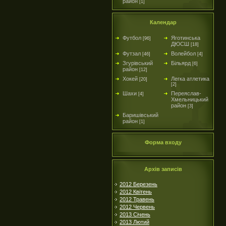
район
[1]
Календар
Футбол
Яготинська
[96]
ДЮСШ
[18]
Футзал
Волейбол
[46]
[4]
Згурівський
Більярд
[6]
район
[12]
Хокей
Легка атлетика
[20]
[2]
Шахи
Переяслав-
[4]
Хмельницький
район
[3]
Баришівський
район
[1]
Форма входу
Архів записів
2012 Березень
2012 Квітень
2012 Травень
2012 Червень
2013 Січень
2013 Лютий