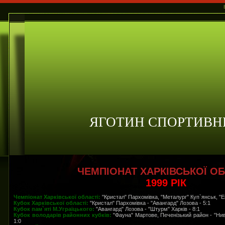
ЯГОТИН СПОРТИВН
ЧЕМПІОНАТ ХАРКІВСЬКОЇ ОБ
1999 РІК
Чемпіонат Харківської області:
"Кристал" Пархомівка, "Металург" Куп`янськ, 
Кубок Харківської області:
"Кристал" Пархомівка - "Авангард" Лозова - 5:1
Кубок пам`яті М.Уграїцького:
"Авангард" Лозова - "Штурм" Харків - 8:1
Кубок володарів районних кубків:
"Фауна" Мартове, Печенізький район - "Нива
1:0