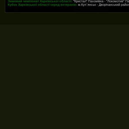
Зимовий чемпіонат Харківської області:
"Кристал" Пахомівка - "Локомотив" Па
Кубок Харківської області серед ветеранів:
м.Куп`янськ - Дворічанський район 