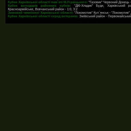
Кубок Харківської області пам`яті М.Уграїцького:
"Газовик" Червоний Донець - 
Кубок володарів районних кубків:
"ДКІ-Хладик" Буди, Харківський р
Красноармійське, Вовчанський район - 1:0, 3:2
Зимовий чемпіонат Харківської області:
"Локомотив" Куп`янськ - "Локомотив" 
Кубок Харківської області серед ветеранів:
Зміївський район - Первомайський 