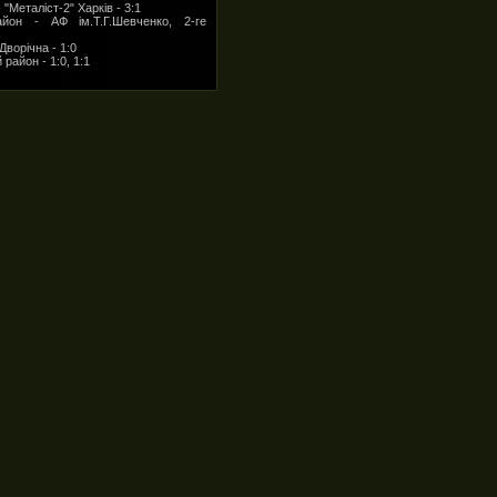
"Металіст-2" Харків - 3:1
айон - АФ ім.Т.Г.Шевченко, 2-ге
Дворічна - 1:0
район - 1:0, 1:1