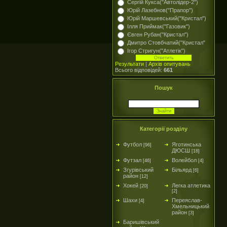
Сергій Кукса("Автолідер-2")
Юрій Лазебнов("Прапор")
Юрій Маршевський("Кристал")
Ілля Приймак("Газовик")
Євген Рубан("Кристал")
Дмитро Стовбчатий("Кристал"
Ігор Стригун("Атлетік")
Результати
|
Архів опитувань
Всього відповідей:
661
Пошук
Категорії розділу
Футбол
Яготинська
[96]
ДЮСШ
[18]
Футзал
Волейбол
[46]
[4]
Згурівський
Більярд
[6]
район
[12]
Хокей
Легка атлетика
[20]
[2]
Шахи
Переяслав-
[4]
Хмельницький
район
[3]
Баришівський