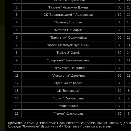
1
"Локомотив" Куп`янськ
30
24
2
"Газовик" Червоний Донець
30
23
3
СК "Зооветакадемія" Лозовеньки
30
19
4
"Авангард" Лозова
30
18
5
"Металіст-2" Харків
30
15
6
"Енергетик" Солоницівка
30
13
7
"Колос-Металург" Куп`янськ
30
14
8
"Геліос-2" Харків
30
14
9
"Енергетик" Комсомольське
30
11
10
"Локомотив" Панютине
30
12
11
"Локомотив" Дворічна
30
11
12
"Арсенал-2" Харків
30
8
13
ФК "Вовчанськ"
30
8
14
"Колос" Сахновщина
30
7
15
"Маяк" Валки
30
6
16
"Факел" Красноград
30
6
Примітка.
З команд "Енергетик" Солоницівка та ФК "Вовчанськ" рішенням КДК знят
Команди "Локомотив" Дворічна та ФК "Вовчанськ" знялись зі змагань.