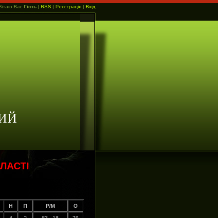
Вітаю Вас
Гість
|
RSS
|
Реєстрація
|
Вхід
ИЙ
ЛАСТІ
Н
П
Р/М
О