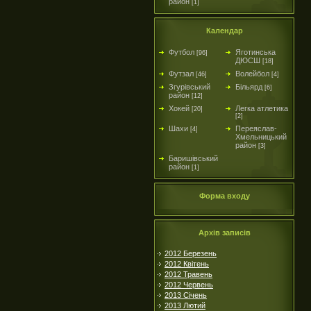
район
[1]
Календар
Футбол
Яготинська
[96]
ДЮСШ
[18]
Футзал
Волейбол
[46]
[4]
Згурівський
Більярд
[6]
район
[12]
Хокей
Легка атлетика
[20]
[2]
Шахи
Переяслав-
[4]
Хмельницький
район
[3]
Баришівський
район
[1]
Форма входу
Архів записів
2012 Березень
2012 Квітень
2012 Травень
2012 Червень
2013 Січень
2013 Лютий