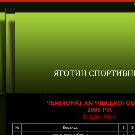
ЯГОТИН СПОРТИВН
ЧЕМПІОНАТ ХАРКІВСЬКОЇ ОБ
2006 РІК
ВИЩА ЛІГА
№
Команда
І
В