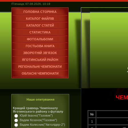
П`ятниця, 07.08.2026, 10:19
ГОЛОВНА СТОРІНКА
КАТАЛОГ ФАЙЛІВ
КАТАЛОГ СТАТЕЙ
СТАТИСТИКА
ФОТОАЛЬБОМИ
ГОСТЬОВА КНИГА
ЗВОРОТНІЙ ЗВ'ЯЗОК
ЯГОТИНСЬКИЙ РАЙОН
РЕГІОНАЛЬНІ ЧЕМПІОНАТИ
ОБЛАСНІ ЧЕМПІОНАТИ
ЧЕМ
Наше опитування
Кращий гравець Чемпіонату
Яготинського району з футзалу
№
Юрій Івахно("Газовик")
Вадим Козачок("Газовик")
1
Вадим Колесник("Автолідер-2")