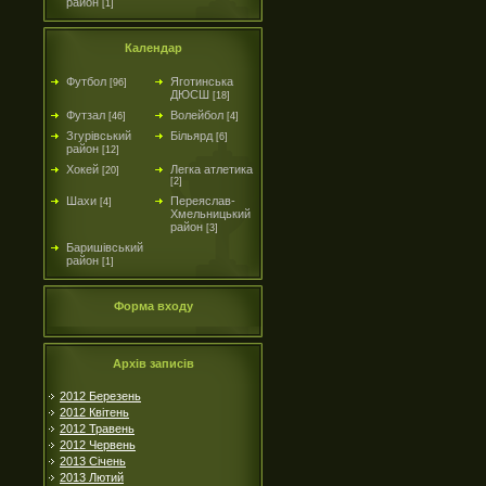
район
[1]
Календар
Футбол
Яготинська
[96]
ДЮСШ
[18]
Футзал
Волейбол
[46]
[4]
Згурівський
Більярд
[6]
район
[12]
Хокей
Легка атлетика
[20]
[2]
Шахи
Переяслав-
[4]
Хмельницький
район
[3]
Баришівський
район
[1]
Форма входу
Архів записів
2012 Березень
2012 Квітень
2012 Травень
2012 Червень
2013 Січень
2013 Лютий