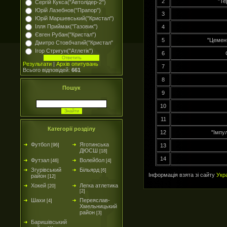
2
"Те
Сергій Кукса("Автолідер-2")
Юрій Лазебнов("Прапор")
3
Юрій Маршевський("Кристал")
Ілля Приймак("Газовик")
4
Євген Рубан("Кристал")
5
"Цемен
Дмитро Стовбчатий("Кристал"
Ігор Стригун("Атлетік")
6
Результати
|
Архів опитувань
7
Всього відповідей:
661
8
Пошук
9
10
11
Категорії розділу
12
"Імпу
Футбол
Яготинська
[96]
13
ДЮСШ
[18]
14
Футзал
Волейбол
[46]
[4]
Згурівський
Більярд
[6]
Інформація взята зі сайту
Укр
район
[12]
Хокей
Легка атлетика
[20]
[2]
Шахи
Переяслав-
[4]
Хмельницький
район
[3]
Баришівський