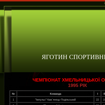
ЯГОТИН СПОРТИВН
ЧЕМПІОНАТ ХМЕЛЬНИЦЬКОЇ О
1995 РІК
№
Команда
І
1
"Імпульс" Кам`янець-Подільський
22
1