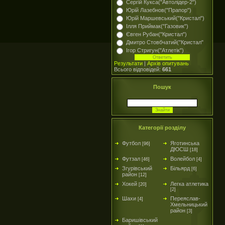
Сергій Кукса("Автолідер-2")
Юрій Лазебнов("Прапор")
Юрій Маршевський("Кристал")
Ілля Приймак("Газовик")
Євген Рубан("Кристал")
Дмитро Стовбчатий("Кристал"
Ігор Стригун("Атлетік")
Результати
|
Архів опитувань
Всього відповідей:
661
Пошук
Категорії розділу
Футбол
Яготинська
[96]
ДЮСШ
[18]
Футзал
Волейбол
[46]
[4]
Згурівський
Більярд
[6]
район
[12]
Хокей
Легка атлетика
[20]
[2]
Шахи
Переяслав-
[4]
Хмельницький
район
[3]
Баришівський