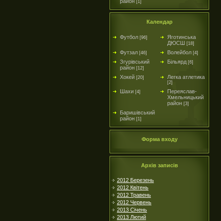
район
[1]
Календар
Футбол
Яготинська
[96]
ДЮСШ
[18]
Футзал
Волейбол
[46]
[4]
Згурівський
Більярд
[6]
район
[12]
Хокей
Легка атлетика
[20]
[2]
Шахи
Переяслав-
[4]
Хмельницький
район
[3]
Баришівський
район
[1]
Форма входу
Архів записів
2012 Березень
2012 Квітень
2012 Травень
2012 Червень
2013 Січень
2013 Лютий