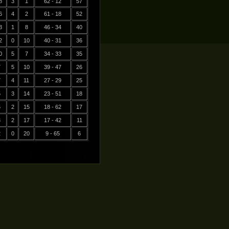
8
3
1
62 - 12
57
6
4
2
61 - 18
52
3
1
8
46 - 34
40
2
0
10
40 - 31
36
0
5
7
34 - 33
35
7
5
10
39 - 47
26
7
4
11
27 - 29
25
5
3
14
23 - 51
18
5
2
15
18 - 62
17
3
2
17
17 - 42
11
2
0
20
9 - 65
6