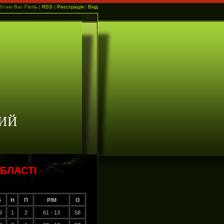
Вітаю Вас
Гість
|
RSS
|
Реєстрація
|
Вхід
ИЙ
БЛАСТІ
В
Н
П
Р/М
О
9
1
2
61 - 13
58