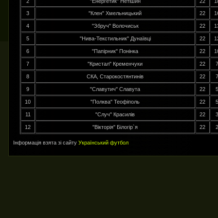
2
"Енергетик" Нетішин
22
1
3
"Клен" Хмельницький
22
1
4
"Збруч" Волочиськ
22
1
5
"Нива-Текстильник" Дунаївці
22
1
6
"Папірник" Понінка
22
1
7
"Кристал" Кременчуки
22
8
СКА, Старокостянтинів
22
9
"Славутич" Славута
22
10
"Полква" Теофіполь
22
11
"Случ" Красилів
22
12
"Вікторія" Білогір`я
22
Інформація взята зі сайту
Український футбол