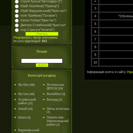
2
Сергій Кукса("Автолідер-2")
Юрій Лазебнов("Прапор")
3
Юрій Маршевський("Кристал")
Ілля Приймак("Газовик")
4
"Оболонь
Євген Рубан("Кристал")
5
Дмитро Стовбчатий("Кристал"
Ігор Стригун("Атлетік")
6
Результати
|
Архів опитувань
7
Всього відповідей:
661
8
Пошук
9
10
Інформація взята зі сайту
Укр
Категорії розділу
Футбол
Яготинська
[96]
ДЮСШ
[18]
Футзал
Волейбол
[46]
[4]
Згурівський
Більярд
[6]
район
[12]
Хокей
Легка атлетика
[20]
[2]
Шахи
Переяслав-
[4]
Хмельницький
район
[3]
Баришівський