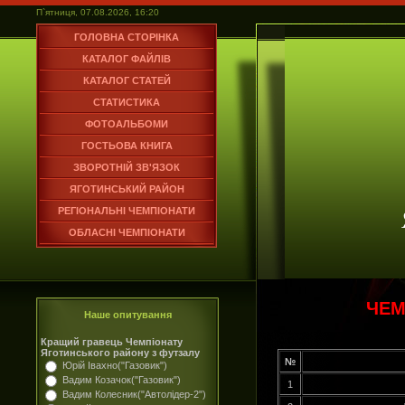
П`ятниця, 07.08.2026, 16:20
ГОЛОВНА СТОРІНКА
КАТАЛОГ ФАЙЛІВ
КАТАЛОГ СТАТЕЙ
СТАТИСТИКА
ФОТОАЛЬБОМИ
ГОСТЬОВА КНИГА
ЗВОРОТНІЙ ЗВ'ЯЗОК
ЯГОТИНСЬКИЙ РАЙОН
РЕГІОНАЛЬНІ ЧЕМПІОНАТИ
ОБЛАСНІ ЧЕМПІОНАТИ
ЧЕМ
Наше опитування
Кращий гравець Чемпіонату
Яготинського району з футзалу
№
Юрій Івахно("Газовик")
Вадим Козачок("Газовик")
1
Вадим Колесник("Автолідер-2")