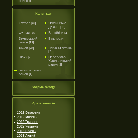
район
[1]
Календар
Футбол
Яготинська
[96]
ДЮСШ
[18]
Футзал
Волейбол
[46]
[4]
Згурівський
Більярд
[6]
район
[12]
Хокей
Легка атлетика
[20]
[2]
Шахи
Переяслав-
[4]
Хмельницький
район
[3]
Баришівський
район
[1]
Форма входу
Архів записів
2012 Березень
2012 Квітень
2012 Травень
2012 Червень
2013 Січень
2013 Лютий