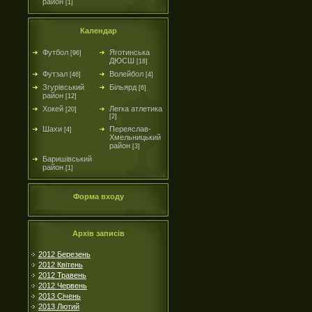
район
[1]
Календар
Футбол
Яготинська
[96]
ДЮСШ
[18]
Футзал
Волейбол
[46]
[4]
Згурівський
Більярд
[6]
район
[12]
Хокей
Легка атлетика
[20]
[2]
Шахи
Переяслав-
[4]
Хмельницький
район
[3]
Баришівський
район
[1]
Форма входу
Архів записів
2012 Березень
2012 Квітень
2012 Травень
2012 Червень
2013 Січень
2013 Лютий