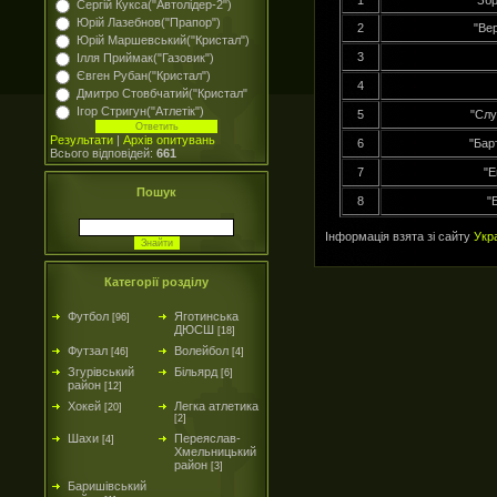
1
"Зб
Сергій Кукса("Автолідер-2")
Юрій Лазебнов("Прапор")
2
"Вер
Юрій Маршевський("Кристал")
3
Ілля Приймак("Газовик")
Євген Рубан("Кристал")
4
Дмитро Стовбчатий("Кристал"
Ігор Стригун("Атлетік")
5
"Слу
Результати
|
Архів опитувань
6
"Бар
Всього відповідей:
661
7
"Е
Пошук
8
"
Інформація взята зі сайту
Укр
Категорії розділу
Футбол
Яготинська
[96]
ДЮСШ
[18]
Футзал
Волейбол
[46]
[4]
Згурівський
Більярд
[6]
район
[12]
Хокей
Легка атлетика
[20]
[2]
Шахи
Переяслав-
[4]
Хмельницький
район
[3]
Баришівський