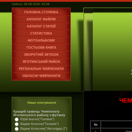
Субота, 08.08.2026, 02:09
ГОЛОВНА СТОРІНКА
КАТАЛОГ ФАЙЛІВ
КАТАЛОГ СТАТЕЙ
СТАТИСТИКА
ФОТОАЛЬБОМИ
ГОСТЬОВА КНИГА
ЗВОРОТНІЙ ЗВ'ЯЗОК
ЯГОТИНСЬКИЙ РАЙОН
РЕГІОНАЛЬНІ ЧЕМПІОНАТИ
ОБЛАСНІ ЧЕМПІОНАТИ
ЧЕМ
Наше опитування
Кращий гравець Чемпіонату
Яготинського району з футзалу
Юрій Івахно("Газовик")
Вадим Козачок("Газовик")
№
Вадим Колесник("Автолідер-2")