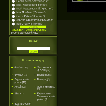
Сергій Кукса("Автолідер-2")
Юрій Лазебнов("Прапор")
Юрій Маршевський("Кристал")
Ілля Приймак("Газовик")
Євген Рубан("Кристал")
Дмитро Стовбчатий("Кристал"
Ігор Стригун("Атлетік")
Результати
|
Архів опитувань
Всього відповідей:
661
Пошук
Категорії розділу
Футбол
Яготинська
[96]
ДЮСШ
[18]
Футзал
Волейбол
[46]
[4]
Згурівський
Більярд
[6]
район
[12]
Хокей
Легка атлетика
[20]
[2]
Шахи
Переяслав-
[4]
Хмельницький
район
[3]
Баришівський