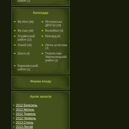
район
[1]
Календар
Футбол
Яготинська
[96]
ДЮСШ
[18]
Футзал
Волейбол
[46]
[4]
Згурівський
Більярд
[6]
район
[12]
Хокей
Легка атлетика
[20]
[2]
Шахи
Переяслав-
[4]
Хмельницький
район
[3]
Баришівський
район
[1]
Форма входу
Архів записів
2012 Березень
2012 Квітень
2012 Травень
2012 Червень
2013 Січень
2013 Лютий