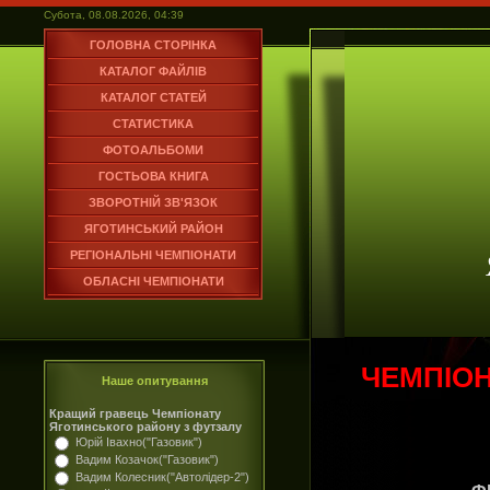
Субота, 08.08.2026, 04:39
ГОЛОВНА СТОРІНКА
КАТАЛОГ ФАЙЛІВ
КАТАЛОГ СТАТЕЙ
СТАТИСТИКА
ФОТОАЛЬБОМИ
ГОСТЬОВА КНИГА
ЗВОРОТНІЙ ЗВ'ЯЗОК
ЯГОТИНСЬКИЙ РАЙОН
РЕГІОНАЛЬНІ ЧЕМПІОНАТИ
ОБЛАСНІ ЧЕМПІОНАТИ
ЧЕМПІОН
Наше опитування
Кращий гравець Чемпіонату
Яготинського району з футзалу
Юрій Івахно("Газовик")
Вадим Козачок("Газовик")
Вадим Колесник("Автолідер-2")