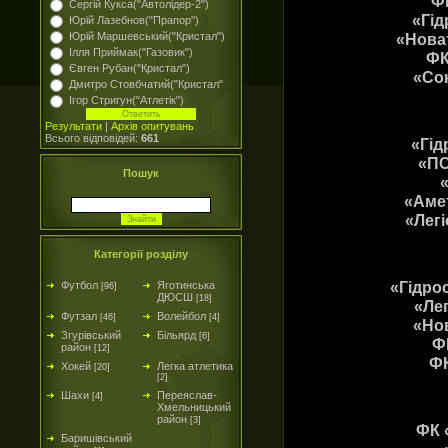
Ф
Сергій Кукса("Автолідер-2")
«Гід
Юрій Лазебнов("Прапор")
«Нова
Юрій Маршевський("Кристал")
Ілля Приймак("Газовик")
ФК
Євген Рубан("Кристал")
«Сок
Дмитро Стовбчатий("Кристал"
Ігор Стригун("Атлетік")
Результати
|
Архів опитувань
Всього відповідей:
661
«Гід
«ПС
Пошук
«Аме
«Легі
Категорії розділу
«Гідро
Футбол
Яготинська
[96]
ДЮСШ
[18]
«Лег
Футзал
Волейбол
[46]
[4]
«Нов
Згурівський
Більярд
[6]
Ф
район
[12]
ФК
Хокей
Легка атлетика
[20]
[2]
Шахи
Переяслав-
[4]
Хмельницький
район
[3]
ФК 
Баришівський