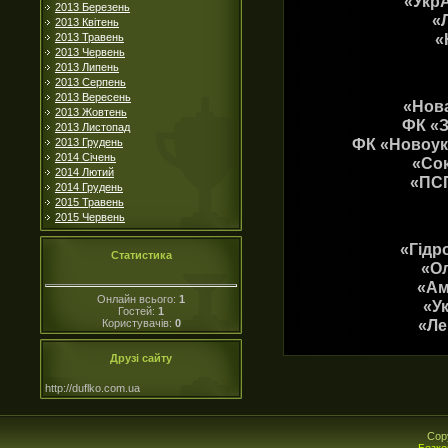
«УкрА
2013 Березень
«
2013 Квітень
«
2013 Травень
2013 Червень
2013 Липень
2013 Серпень
2013 Вересень
«Нова
2013 Жовтень
ФК «З
2013 Листопад
ФК «Новоукр
2013 Грудень
2014 Січень
«Сок
2014 Лютий
«ПСП
2014 Грудень
2015 Травень
2015 Червень
«Гідр
Статистика
«Ол
«Ам
Онлайн всього:
1
«У
Гостей:
1
«Ле
Користувачів:
0
Друзі сайту
http://duflko.com.ua
Cop
Безко