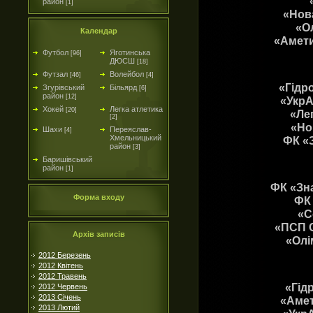
район
[1]
«Нов
«Ол
Календар
«Амети
Футбол
Яготинська
[96]
ДЮСШ
[18]
Футзал
Волейбол
[46]
[4]
«Гідр
Згурівський
Більярд
[6]
район
[12]
«УкрА
Хокей
Легка атлетика
[20]
«Ле
[2]
«Но
Шахи
Переяслав-
[4]
Хмельницький
ФК «
район
[3]
Баришівський
район
[1]
ФК «Зна
Форма входу
ФК 
«С
«ПСП С
Архів записів
«Олі
2012 Березень
2012 Квітень
2012 Травень
«Гід
2012 Червень
2013 Січень
«Амет
2013 Лютий