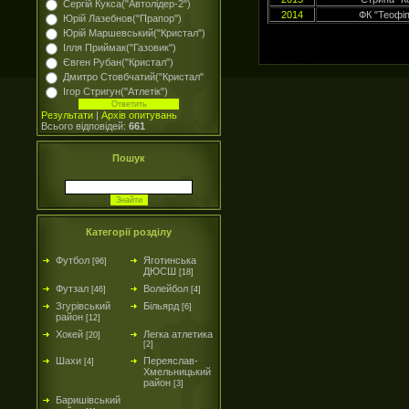
Сергій Кукса("Автолідер-2")
2014
ФК "Теофіп
Юрій Лазебнов("Прапор")
Юрій Маршевський("Кристал")
Ілля Приймак("Газовик")
Євген Рубан("Кристал")
Дмитро Стовбчатий("Кристал"
Ігор Стригун("Атлетік")
Результати
|
Архів опитувань
Всього відповідей:
661
Пошук
Категорії розділу
Футбол
Яготинська
[96]
ДЮСШ
[18]
Футзал
Волейбол
[46]
[4]
Згурівський
Більярд
[6]
район
[12]
Хокей
Легка атлетика
[20]
[2]
Шахи
Переяслав-
[4]
Хмельницький
район
[3]
Баришівський