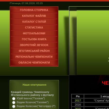
П`ятниця, 07.08.2026, 05:35
ГОЛОВНА СТОРІНКА
КАТАЛОГ ФАЙЛІВ
КАТАЛОГ СТАТЕЙ
СТАТИСТИКА
ФОТОАЛЬБОМИ
ГОСТЬОВА КНИГА
ЗВОРОТНІЙ ЗВ'ЯЗОК
ЯГОТИНСЬКИЙ РАЙОН
РЕГІОНАЛЬНІ ЧЕМПІОНАТИ
ОБЛАСНІ ЧЕМПІОНАТИ
ЧЕ
Наше опитування
Кращий гравець Чемпіонату
Яготинського району з футзалу
Рік
1 місц
Юрій Івахно("Газовик")
2017
"Стрипа" Ку
Вадим Козачок("Газовик")
2016
Вадим Колесник("Автолідер-2")
2015
"Стрипа" К