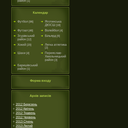
район
[1]
Календар
Футбол
Яготинська
[96]
ДЮСШ
[18]
Футзал
Волейбол
[46]
[4]
Згурівський
Більярд
[6]
район
[12]
Хокей
Легка атлетика
[20]
[2]
Шахи
Переяслав-
[4]
Хмельницький
район
[3]
Баришівський
район
[1]
Форма входу
Архів записів
2012 Березень
2012 Квітень
2012 Травень
2012 Червень
2013 Січень
2013 Лютий