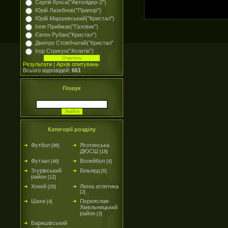
Сергій Кукса("Автолідер-2")
Юрій Лазебнов("Прапор")
Юрій Маршевський("Кристал")
Ілля Приймак("Газовик")
Євген Рубан("Кристал")
Дмитро Стовбчатий("Кристал"
Ігор Стригун("Атлетік")
Результати
|
Архів опитувань
Всього відповідей:
661
Пошук
Категорії розділу
Футбол
Яготинська
[96]
ДЮСШ
[18]
Футзал
Волейбол
[46]
[4]
Згурівський
Більярд
[6]
район
[12]
Хокей
Легка атлетика
[20]
[2]
Шахи
Переяслав-
[4]
Хмельницький
район
[3]
Баришівський