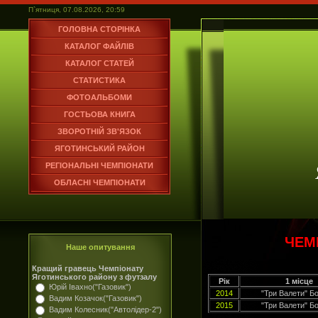
П`ятниця, 07.08.2026, 20:59
ГОЛОВНА СТОРІНКА
КАТАЛОГ ФАЙЛІВ
КАТАЛОГ СТАТЕЙ
СТАТИСТИКА
ФОТОАЛЬБОМИ
ГОСТЬОВА КНИГА
ЗВОРОТНІЙ ЗВ'ЯЗОК
ЯГОТИНСЬКИЙ РАЙОН
РЕГІОНАЛЬНІ ЧЕМПІОНАТИ
ОБЛАСНІ ЧЕМПІОНАТИ
ЧЕМ
Наше опитування
Кращий гравець Чемпіонату
Яготинського району з футзалу
Рік
1 місце
Юрій Івахно("Газовик")
2014
"Три Валети" Бо
Вадим Козачок("Газовик")
2015
"Три Валети" Бо
Вадим Колесник("Автолідер-2")