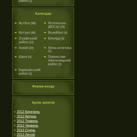
район
[1]
Календар
Футбол
Яготинська
[96]
ДЮСШ
[18]
Футзал
Волейбол
[46]
[4]
Згурівський
Більярд
[6]
район
[12]
Хокей
Легка атлетика
[20]
[2]
Шахи
Переяслав-
[4]
Хмельницький
район
[3]
Баришівський
район
[1]
Форма входу
Архів записів
2012 Березень
2012 Квітень
2012 Травень
2012 Червень
2013 Січень
2013 Лютий