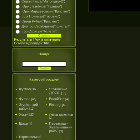
Сергій Кукса("Автолідер-2")
Юрій Лазебнов("Прапор")
Юрій Маршевський("Кристал")
Ілля Приймак("Газовик")
Євген Рубан("Кристал")
Дмитро Стовбчатий("Кристал"
Ігор Стригун("Атлетік")
Результати
|
Архів опитувань
Всього відповідей:
661
Пошук
Категорії розділу
Футбол
Яготинська
[96]
ДЮСШ
[18]
Футзал
Волейбол
[46]
[4]
Згурівський
Більярд
[6]
район
[12]
Хокей
Легка атлетика
[20]
[2]
Шахи
Переяслав-
[4]
Хмельницький
район
[3]
Баришівський