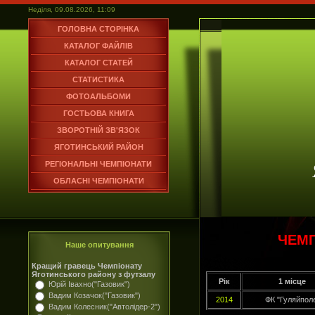
Неділя, 09.08.2026, 11:09
ГОЛОВНА СТОРІНКА
КАТАЛОГ ФАЙЛІВ
КАТАЛОГ СТАТЕЙ
СТАТИСТИКА
ФОТОАЛЬБОМИ
ГОСТЬОВА КНИГА
ЗВОРОТНІЙ ЗВ'ЯЗОК
ЯГОТИНСЬКИЙ РАЙОН
РЕГІОНАЛЬНІ ЧЕМПІОНАТИ
ОБЛАСНІ ЧЕМПІОНАТИ
ЧЕМП
Наше опитування
Кращий гравець Чемпіонату
Яготинського району з футзалу
Рік
1 місце
Юрій Івахно("Газовик")
Вадим Козачок("Газовик")
2014
ФК "Гуляйпол
Вадим Колесник("Автолідер-2")