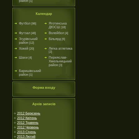
район
[1]
Календар
Футбол
Яготинська
[96]
ДЮСШ
[18]
Футзал
Волейбол
[46]
[4]
Згурівський
Більярд
[6]
район
[12]
Хокей
Легка атлетика
[20]
[2]
Шахи
Переяслав-
[4]
Хмельницький
район
[3]
Баришівський
район
[1]
Форма входу
Архів записів
2012 Березень
2012 Квітень
2012 Травень
2012 Червень
2013 Січень
2013 Лютий