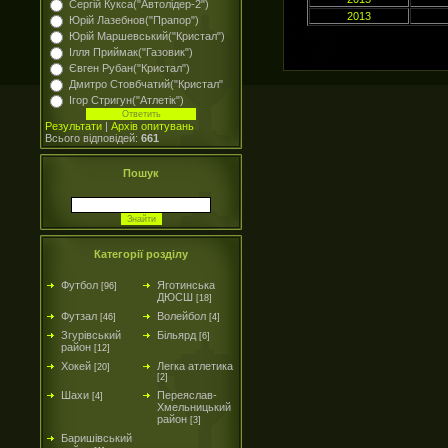
Сергій Кукса("Автолідер-2")
2013
Юрій Лазебнов("Прапор")
Юрій Маршевський("Кристал")
Ілля Приймак("Газовик")
Євген Рубан("Кристал")
Дмитро Стовбчатий("Кристал"
Ігор Стригун("Атлетік")
Результати
|
Архів опитувань
Всього відповідей:
661
Пошук
Категорії розділу
Футбол
Яготинська
[96]
ДЮСШ
[18]
Футзал
Волейбол
[46]
[4]
Згурівський
Більярд
[6]
район
[12]
Хокей
Легка атлетика
[20]
[2]
Шахи
Переяслав-
[4]
Хмельницький
район
[3]
Баришівський