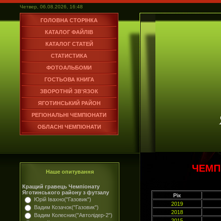
Четвер, 06.08.2026, 16:48
ГОЛОВНА СТОРІНКА
КАТАЛОГ ФАЙЛІВ
КАТАЛОГ СТАТЕЙ
СТАТИСТИКА
ФОТОАЛЬБОМИ
ГОСТЬОВА КНИГА
ЗВОРОТНІЙ ЗВ'ЯЗОК
ЯГОТИНСЬКИЙ РАЙОН
РЕГІОНАЛЬНІ ЧЕМПІОНАТИ
ОБЛАСНІ ЧЕМПІОНАТИ
ЧЕМП
Наше опитування
Кращий гравець Чемпіонату
Яготинського району з футзалу
Рік
Юрій Івахно("Газовик")
2019
Вадим Козачок("Газовик")
2018
Вадим Колесник("Автолідер-2")
2015