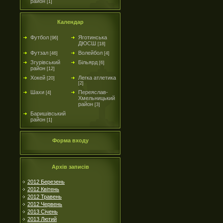
район
[1]
Календар
Футбол
Яготинська
[96]
ДЮСШ
[18]
Футзал
Волейбол
[46]
[4]
Згурівський
Більярд
[6]
район
[12]
Хокей
Легка атлетика
[20]
[2]
Шахи
Переяслав-
[4]
Хмельницький
район
[3]
Баришівський
район
[1]
Форма входу
Архів записів
2012 Березень
2012 Квітень
2012 Травень
2012 Червень
2013 Січень
2013 Лютий