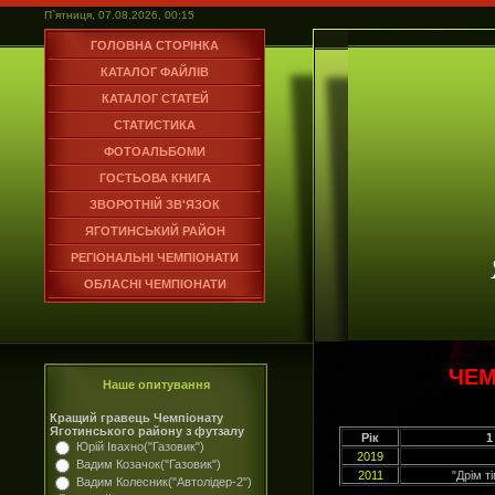
П`ятниця, 07.08.2026, 00:15
ГОЛОВНА СТОРІНКА
КАТАЛОГ ФАЙЛІВ
КАТАЛОГ СТАТЕЙ
СТАТИСТИКА
ФОТОАЛЬБОМИ
ГОСТЬОВА КНИГА
ЗВОРОТНІЙ ЗВ'ЯЗОК
ЯГОТИНСЬКИЙ РАЙОН
РЕГІОНАЛЬНІ ЧЕМПІОНАТИ
ОБЛАСНІ ЧЕМПІОНАТИ
ЧЕМ
Наше опитування
Кращий гравець Чемпіонату
Яготинського району з футзалу
Рік
1
Юрій Івахно("Газовик")
2019
Вадим Козачок("Газовик")
2011
"Дрім т
Вадим Колесник("Автолідер-2")