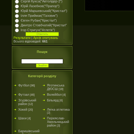
Сергій Кукса("Автолідер-2")
Юрій Лазебнов("Прапор")
Юрій Маршевський("Кристал")
Ілля Приймак("Газовик")
Євген Рубан("Кристал")
Дмитро Стовбчатий("Кристал"
Ігор Стригун("Атлетік")
Результати
|
Архів опитувань
Всього відповідей:
661
Пошук
Категорії розділу
Футбол
Яготинська
[96]
ДЮСШ
[18]
Футзал
Волейбол
[46]
[4]
Згурівський
Більярд
[6]
район
[12]
Хокей
Легка атлетика
[20]
[2]
Шахи
Переяслав-
[4]
Хмельницький
район
[3]
Баришівський