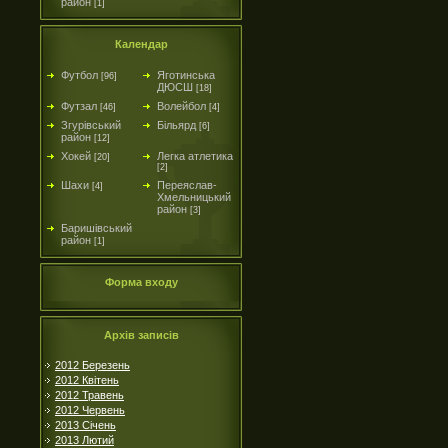
район
[1]
Календар
Футбол
Яготинська
[96]
ДЮСШ
[18]
Футзал
Волейбол
[46]
[4]
Згурівський
Більярд
[6]
район
[12]
Хокей
Легка атлетика
[20]
[2]
Шахи
Переяслав-
[4]
Хмельницький
район
[3]
Баришівський
район
[1]
Форма входу
Архів записів
2012 Березень
2012 Квітень
2012 Травень
2012 Червень
2013 Січень
2013 Лютий