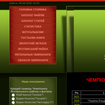
Субота, 08.08.2026, 04:20
ГОЛОВНА СТОРІНКА
КАТАЛОГ ФАЙЛІВ
КАТАЛОГ СТАТЕЙ
СТАТИСТИКА
ФОТОАЛЬБОМИ
ГОСТЬОВА КНИГА
ЗВОРОТНІЙ ЗВ'ЯЗОК
ЯГОТИНСЬКИЙ РАЙОН
РЕГІОНАЛЬНІ ЧЕМПІОНАТИ
ОБЛАСНІ ЧЕМПІОНАТИ
ЧЕМПІ
Наше опитування
Кращий гравець Чемпіонату
Яготинського району з футзалу
Рік
1
Юрій Івахно("Газовик")
2021
Вадим Козачок("Газовик")
2020
"Україна-Ельд
Вадим Колесник("Автолідер-2")
2019