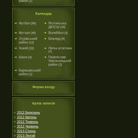
район
[1]
Календар
Футбол
Яготинська
[96]
ДЮСШ
[18]
Футзал
Волейбол
[46]
[4]
Згурівський
Більярд
[6]
район
[12]
Хокей
Легка атлетика
[20]
[2]
Шахи
Переяслав-
[4]
Хмельницький
район
[3]
Баришівський
район
[1]
Форма входу
Архів записів
2012 Березень
2012 Квітень
2012 Травень
2012 Червень
2013 Січень
2013 Лютий