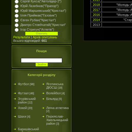
Сергій Кукса("Автолідер-2")
2018
"Молодь-А
Юрій Лазебнов("Прапор")
2017
"Молодь-А
Юрій Маршевський("Кристал")
2016
"Молодь-А
Ілля Приймак("Газовик")
2014
"Стар
Євген Рубан("Кристал")
Дмитро Стовбчатий("Кристал"
2013
Ігор Стригун("Атлетік")
Результати
|
Архів опитувань
Всього відповідей:
661
Пошук
Категорії розділу
Футбол
Яготинська
[96]
ДЮСШ
[18]
Футзал
Волейбол
[46]
[4]
Згурівський
Більярд
[6]
район
[12]
Хокей
Легка атлетика
[20]
[2]
Шахи
Переяслав-
[4]
Хмельницький
район
[3]
Баришівський