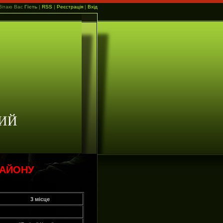
Вітаю Вас
Гість
|
RSS
|
Реєстрація
|
Вхід
ИЙ
РАЙОНУ
3 місце