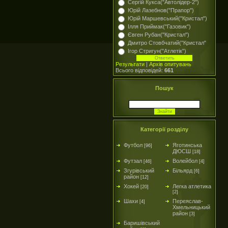
Сергій Кукса("Автолідер-2")
Юрій Лазебнов("Прапор")
Юрій Маршевський("Кристал")
Ілля Приймак("Газовик")
Євген Рубан("Кристал")
Дмитро Стовбчатий("Кристал"
Ігор Стригун("Атлетік")
Результати
|
Архів опитувань
Всього відповідей:
661
Пошук
Категорії розділу
Футбол
Яготинська
[96]
ДЮСШ
[18]
Футзал
Волейбол
[46]
[4]
Згурівський
Більярд
[6]
район
[12]
Хокей
Легка атлетика
[20]
[2]
Шахи
Переяслав-
[4]
Хмельницький
район
[3]
Баришівський