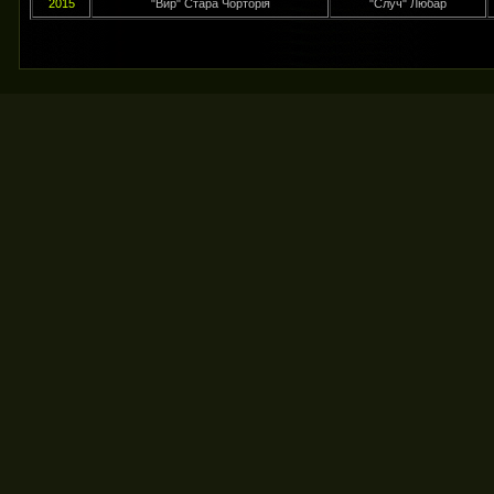
2015
"Вир" Стара Чорторія
"Случ" Любар