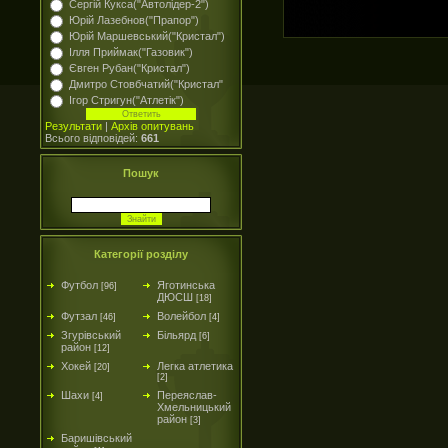
Сергій Кукса("Автолідер-2")
Юрій Лазебнов("Прапор")
Юрій Маршевський("Кристал")
Ілля Приймак("Газовик")
Євген Рубан("Кристал")
Дмитро Стовбчатий("Кристал"
Ігор Стригун("Атлетік")
Результати
|
Архів опитувань
Всього відповідей:
661
Пошук
Категорії розділу
Футбол
Яготинська
[96]
ДЮСШ
[18]
Футзал
Волейбол
[46]
[4]
Згурівський
Більярд
[6]
район
[12]
Хокей
Легка атлетика
[20]
[2]
Шахи
Переяслав-
[4]
Хмельницький
район
[3]
Баришівський