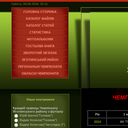
Субота, 08.08.2026, 02:11
ГОЛОВНА СТОРІНКА
КАТАЛОГ ФАЙЛІВ
КАТАЛОГ СТАТЕЙ
СТАТИСТИКА
ФОТОАЛЬБОМИ
ГОСТЬОВА КНИГА
ЗВОРОТНІЙ ЗВ'ЯЗОК
ЯГОТИНСЬКИЙ РАЙОН
РЕГІОНАЛЬНІ ЧЕМПІОНАТИ
ОБЛАСНІ ЧЕМПІОНАТИ
ЧЕМП
Наше опитування
Кращий гравець Чемпіонату
Яготинського району з футзалу
Рік
1 
Юрій Івахно("Газовик")
Вадим Козачок("Газовик")
2014
ФК "
Вадим Колесник("Автолідер-2")