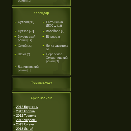
район
[1]
Календар
Футбол
Яготинська
[96]
ДЮСШ
[18]
Футзал
Волейбол
[46]
[4]
Згурівський
Більярд
[6]
район
[12]
Хокей
Легка атлетика
[20]
[2]
Шахи
Переяслав-
[4]
Хмельницький
район
[3]
Баришівський
район
[1]
Форма входу
Архів записів
2012 Березень
2012 Квітень
2012 Травень
2012 Червень
2013 Січень
2013 Лютий