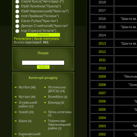
Сергій Кукса("Автолідер-2")
2018
Юрій Лазебнов("Прапор")
2017
Юрій Маршевський("Кристал")
Ілля Приймак("Газовик")
2016
"Шахта ім
Євген Рубан("Кристал")
Дмитро Стовбчатий("Кристал"
2015
"Шахта ім
Ігор Стригун("Атлетік")
2014
Результати
|
Архів опитувань
Всього відповідей:
661
2013
"Шахта ім
2012
Пошук
2011
2010
2009
"Лисича
Категорії розділу
2008
"Зол
Футбол
Яготинська
[96]
ДЮСШ
[18]
2007
Футзал
Волейбол
[46]
[4]
2006
"
Згурівський
Більярд
[6]
район
[12]
2005
"
Хокей
Легка атлетика
[20]
[2]
2004
Шахи
Переяслав-
[4]
Хмельницький
2003
"М
район
[3]
Баришівський
2002
"