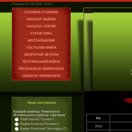
П`ятниця, 07.08.2026, 15:02
ГОЛОВНА СТОРІНКА
КАТАЛОГ ФАЙЛІВ
КАТАЛОГ СТАТЕЙ
СТАТИСТИКА
ФОТОАЛЬБОМИ
ГОСТЬОВА КНИГА
ЗВОРОТНІЙ ЗВ'ЯЗОК
ЯГОТИНСЬКИЙ РАЙОН
РЕГІОНАЛЬНІ ЧЕМПІОНАТИ
ОБЛАСНІ ЧЕМПІОНАТИ
ЧЕ
Наше опитування
Кращий гравець Чемпіонату
Яготинського району з футзалу
Рік
Юрій Івахно("Газовик")
Вадим Козачок("Газовик")
2019
Вадим Колесник("Автолідер-2")