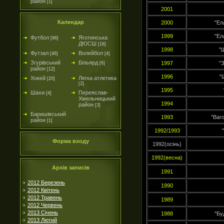
район
[1]
2001
Календар
2000
"Ел
1999
"Ел
Футбол
Яготинська
[96]
ДЮСШ
[18]
1998
"
Футзал
Волейбол
[46]
[4]
Згурівський
Більярд
1997
"
[6]
район
[12]
1996
"
Хокей
Легка атлетика
[20]
[2]
1995
Шахи
Переяслав-
[4]
Хмельницький
1994
район
[3]
Баришівський
1993
"Ваг
район
[1]
1992/1993
Форма входу
1992(осінь)
1992(весна)
Архів записів
1991
2012 Березень
1990
2012 Квітень
2012 Травень
1989
2012 Червень
2013 Січень
1988
"Бу
2013 Лютий