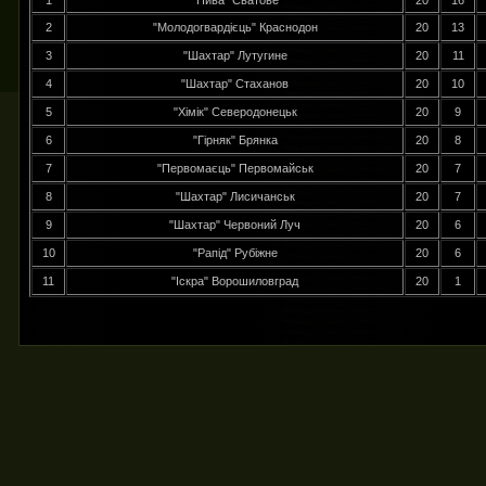
1
"Нива" Сватове
20
16
2
"Молодогвардієць" Краснодон
20
13
3
"Шахтар" Лутугине
20
11
4
"Шахтар" Стаханов
20
10
5
"Хімік" Северодонецьк
20
9
6
"Гірняк" Брянка
20
8
7
"Первомаєць" Первомайськ
20
7
8
"Шахтар" Лисичанськ
20
7
9
"Шахтар" Червоний Луч
20
6
10
"Рапід" Рубіжне
20
6
11
"Іскра" Ворошиловград
20
1