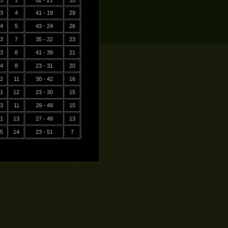
3
1
62 - 21
35
3
4
41 - 19
29
4
5
43 - 24
26
3
7
35 - 22
23
3
8
41 - 39
21
4
8
23 - 31
20
2
11
30 - 42
16
1
12
23 - 30
15
3
11
29 - 49
15
1
13
27 - 49
13
5
14
23 - 51
7