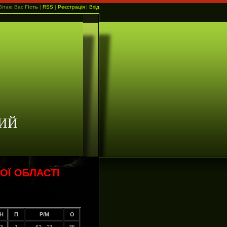
Вітаю Вас
Гість
|
RSS
|
Реєстрація
|
Вхід
ИЙ
ОЇ ОБЛАСТІ
Н
П
Р/М
О