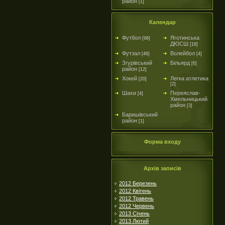
район
[1]
Календар
Футбол
Яготинська
[96]
ДЮСШ
[18]
Футзал
Волейбол
[46]
[4]
Згурівський
Більярд
[6]
район
[12]
Хокей
Легка атлетика
[20]
[2]
Шахи
Переяслав-
[4]
Хмельницький
район
[3]
Баришівський
район
[1]
Форма входу
Архів записів
2012 Березень
2012 Квітень
2012 Травень
2012 Червень
2013 Січень
2013 Лютий