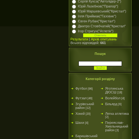
Сергій Кукса("Автолідер-2")
Юрій Лазебнов("Прапор")
Юрій Маршевський("Кристал")
Ілля Приймак("Газовик")
Євген Рубан("Кристал")
Дмитро Стовбчатий("Кристал"
Ігор Стригун("Атлетік")
Результати
|
Архів опитувань
Всього відповідей:
661
Пошук
Категорії розділу
Футбол
Яготинська
[96]
ДЮСШ
[18]
Футзал
Волейбол
[46]
[4]
Згурівський
Більярд
[6]
район
[12]
Хокей
Легка атлетика
[20]
[2]
Шахи
Переяслав-
[4]
Хмельницький
район
[3]
Баришівський